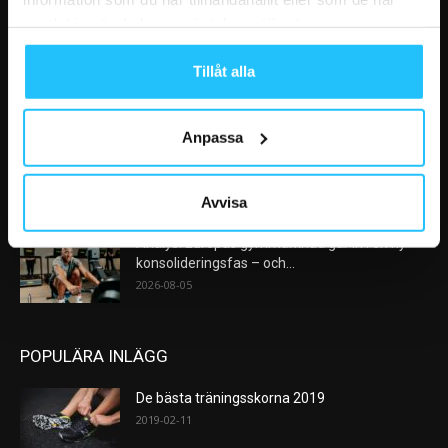
VÅRA FAVORITER
samlat in när du har använt deras tjänster.
Nike satsar på hybridträning när Hyrox formar
Tillåt alla
nästa stora kategori
2026-08-07
Anpassa
AI kommer aldrig kunna ersätta en frukost
efter träningspasset
2026-08-06
Avvisa
Analys: Europas gymmarknad går in i en ny
konsolideringsfas – och...
2026-08-05
POPULÄRA INLÄGG
De bästa träningsskorna 2019
2019-02-11