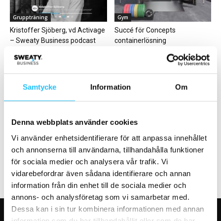
Gruppträning
Gym
Kristoffer Sjöberg, vd Activage
Succé för Concepts
– Sweaty Business podcast
containerlösning
#107
Samtycke
Information
Om
Business
Business
Denna webbplats använder cookies
Actic avslutar 2024 med starkt
BODYPUMP HEAVY – Les Mills
Vi använder enhetsidentifierare för att anpassa innehållet
resultat och fortsatt tillväxt
nya satsning på styrketräning
och annonserna till användarna, tillhandahålla funktioner
för sociala medier och analysera vår trafik. Vi
vidarebefordrar även sådana identifierare och annan
information från din enhet till de sociala medier och
annons- och analysföretag som vi samarbetar med.
Dessa kan i sin tur kombinera informationen med annan
information som du har tillhandahållit eller som de har