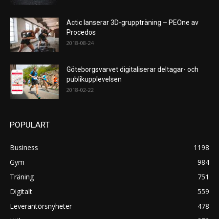
Actic lanserar 3D-gruppträning – PEOne av
Procedos
2018-08-24
Göteborgsvarvet digitaliserar deltagar- och
publikupplevelsen
2018-02-22
POPULÄRT
Business
1198
Gym
984
Träning
751
Digitalt
559
Leverantörsnyheter
478