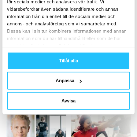
för sociala medier och analysera vår trafik. Vi
2025-03-24
vidarebefordrar även sådana identifierare och annan
information från din enhet till de sociala medier och
Ladda fler
annons- och analysföretag som vi samarbetar med.
Dessa kan i sin tur kombinera informationen med annan
information som du har tillhandahållit eller som de har
HETAST JUST NU
samlat in när du har använt deras tjänster.
Tillåt alla
Anpassa
Business
Gym
Technogym ökade intäkterna
Oak Equipment lanserar
Avvisa
med 18 procent under 2022
konditionsmaskin-serien Air