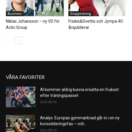
Business
Gruppträning
Niklas Johansson – ny VD för
Friskis&Svettis och Jympa 40-
Actic Group
årsjubilerar
VÅRA FAVORITER
AI kommer aldrig kunna ersätta en frukost
efter träningspasset
2026-08-06
Analys: Europas gymmarknad går in i en ny
konsolideringsfas – och...
2026-08-05