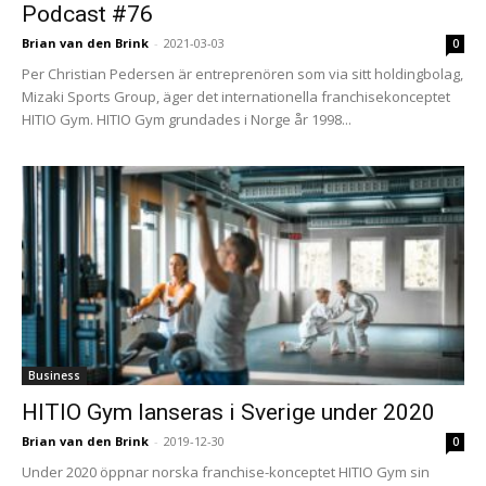
Podcast #76
Brian van den Brink
-
2021-03-03
0
Per Christian Pedersen är entreprenören som via sitt holdingbolag,
Mizaki Sports Group, äger det internationella franchisekonceptet
HITIO Gym. HITIO Gym grundades i Norge år 1998...
Business
HITIO Gym lanseras i Sverige under 2020
Brian van den Brink
-
2019-12-30
0
Under 2020 öppnar norska franchise-konceptet HITIO Gym sin