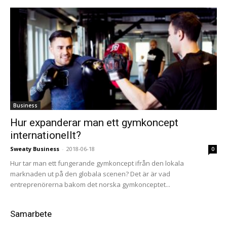
Business
Hur expanderar man ett gymkoncept
internationellt?
Sweaty Business
-
2018-06-18
0
Hur tar man ett fungerande gymkoncept ifrån den lokala
marknaden ut på den globala scenen? Det är är vad
entreprenörerna bakom det norska gymkonceptet...
Samarbete