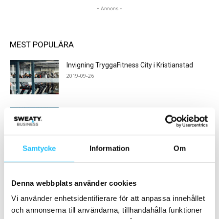
- Annons -
MEST POPULÄRA
Invigning TryggaFitness City i Kristianstad
2019-09-26
European Congress arrangeras i Barcelona
21-23 oktober
2024-08-15
Samtycke
Information
Om
Konsumentombudsmannen: ”Gym får inte ha
flera års bindningstid”
2018-06-12
Denna webbplats använder cookies
Vi använder enhetsidentifierare för att anpassa innehållet
CrossFit i kris – vad krävs för att vända
och annonserna till användarna, tillhandahålla funktioner
trenden?