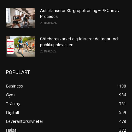
Actic lanserar 3D-gruppträning – PEOne av
Procedos
2018-08-24
Göteborgsvarvet digitaliserar deltagar- och
publikupplevelsen
2018-02-22
POPULÄRT
Business
1198
Gym
984
Träning
751
Digitalt
559
Leverantörsnyheter
478
Hälsa
372