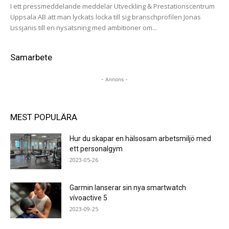
I ett pressmeddelande meddelar Utveckling & Prestationscentrum
Uppsala AB att man lyckats locka till sig branschprofilen Jonas
Lissjanis till en nysatsning med ambitioner om...
Samarbete
- Annons -
MEST POPULÄRA
Hur du skapar en hälsosam arbetsmiljö med
ett personalgym
2023-05-26
Garmin lanserar sin nya smartwatch
vívoactive 5
2023-09-25