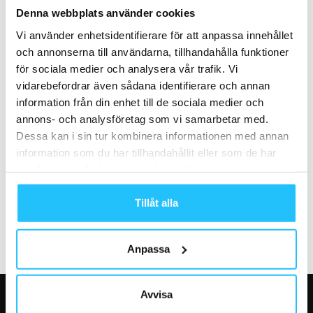
The Academy sålt till Qicraft
Podcast: EGO Sundsvall –
Denna webbplats använder cookies
familjearv, lokal konkurrens
Vi använder enhetsidentifierare för att anpassa innehållet
och att växa till...
och annonserna till användarna, tillhandahålla funktioner
för sociala medier och analysera vår trafik. Vi
vidarebefordrar även sådana identifierare och annan
information från din enhet till de sociala medier och
annons- och analysföretag som vi samarbetar med.
Dessa kan i sin tur kombinera informationen med annan
Business
Business
information som du har tillhandahållit eller som de har
Zoezi söker nu piloter till sina
”Så skapar du en pengamaskin
samlat in när du har använt deras tjänster.
trådlösa kortterminaler från
med leads” – Intervju med
Zoezi Pay!
Pelle...
Tillåt alla
Anpassa
Avvisa
VÅRA FAVORITER