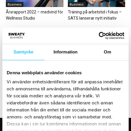
Business
Business
Årsrapport 2022 – medvind för
Träning på arbetstid i fokus –
Wellness Studio
SATS lanserar nytt initiativ
Samtycke
Information
Om
Business
Business
Kraftmark inleder samarbete
Stark medlemstillväxt för
Denna webbplats använder cookies
med svenska OS-stjärnor
SATS – men underskottet
Vi använder enhetsidentifierare för att anpassa innehållet
ökade
och annonserna till användarna, tillhandahålla funktioner
för sociala medier och analysera vår trafik. Vi
vidarebefordrar även sådana identifierare och annan
information från din enhet till de sociala medier och
annons- och analysföretag som vi samarbetar med.
Dessa kan i sin tur kombinera informationen med annan
information som du har tillhandahållit eller som de har