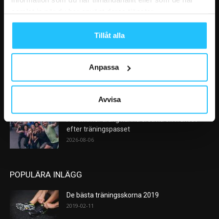
VÅRA FAVORITER
samlat in när du har använt deras tjänster.
Efter rekordåren: Träningsmarknaden går in i
Tillåt alla
en ny fas – medlemslojalitet...
2026-08-10
Anpassa
Nike satsar på hybridträning när Hyrox formar
nästa stora kategori
2026-08-07
Avvisa
AI kommer aldrig kunna ersätta en frukost
efter träningspasset
2026-08-06
POPULÄRA INLÄGG
De bästa träningsskorna 2019
2019-02-11