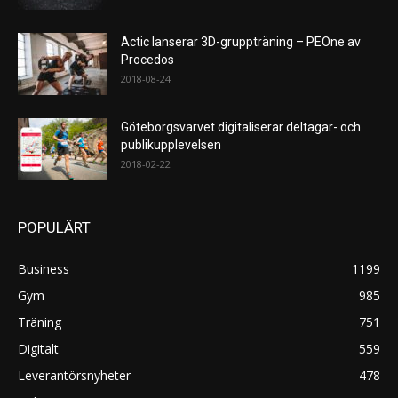
Actic lanserar 3D-gruppträning – PEOne av
Procedos
2018-08-24
Göteborgsvarvet digitaliserar deltagar- och
publikupplevelsen
2018-02-22
POPULÄRT
Business
1199
Gym
985
Träning
751
Digitalt
559
Leverantörsnyheter
478