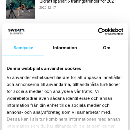
Qicraft spanar: 6 träningstrender för 2021
2020-12-17
Debattinlägg: ”Är du också trött på meningslös
skärmtid?”
2024-12-06
Samtycke
Information
Om
Ladda fler
Denna webbplats använder cookies
HETAST JUST NU
Vi använder enhetsidentifierare för att anpassa innehållet
och annonserna till användarna, tillhandahålla funktioner
för sociala medier och analysera vår trafik. Vi
vidarebefordrar även sådana identifierare och annan
information från din enhet till de sociala medier och
annons- och analysföretag som vi samarbetar med.
Dessa kan i sin tur kombinera informationen med annan
Gruppträning
Business
information som du har tillhandahållit eller som de har
Yoga – världens mest
Personalen på SATS bildar