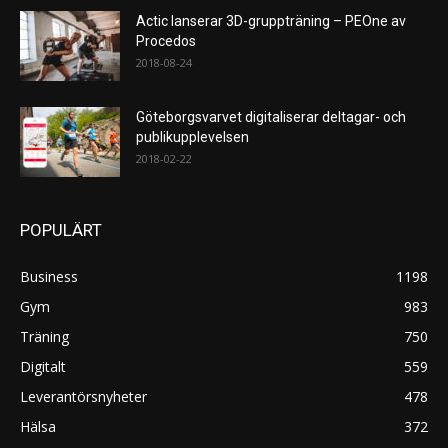
Actic lanserar 3D-gruppträning – PEOne av
Procedos
2018-08-24
Göteborgsvarvet digitaliserar deltagar- och
publikupplevelsen
2018-02-22
POPULÄRT
Business
1198
Gym
983
Träning
750
Digitalt
559
Leverantörsnyheter
478
Hälsa
372