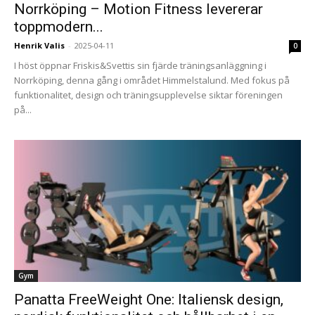
Norrköping – Motion Fitness levererar
toppmodern...
Henrik Valis
-
2025-04-11
0
I höst öppnar Friskis&Svettis sin fjärde träningsanläggning i
Norrköping, denna gång i området Himmelstalund. Med fokus på
funktionalitet, design och träningsupplevelse siktar föreningen
på...
Gym
Panatta FreeWeight One: Italiensk design,