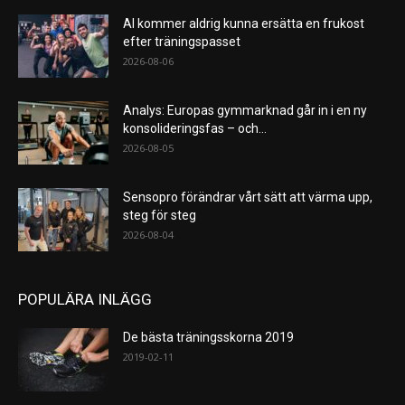
AI kommer aldrig kunna ersätta en frukost
efter träningspasset
2026-08-06
Analys: Europas gymmarknad går in i en ny
konsolideringsfas – och...
2026-08-05
Sensopro förändrar vårt sätt att värma upp,
steg för steg
2026-08-04
POPULÄRA INLÄGG
De bästa träningsskorna 2019
2019-02-11