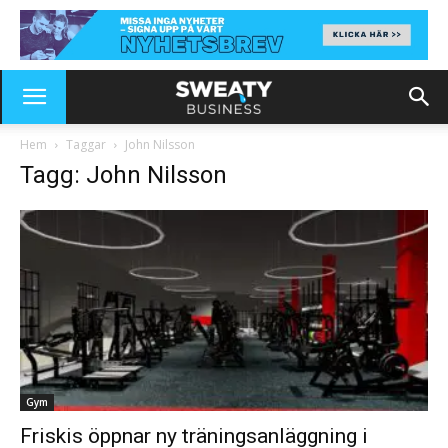
Hem
Taggar
John Nilsson
Tagg: John Nilsson
Gym
Friskis öppnar ny träningsanläggning i