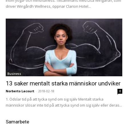
inom yoga- och mindfulness. Tillsammans med Lisa Wingårdh, som
driver Wingårdh Wellness, öppnar Clarion Hotel...
Business
13 saker mentalt starka människor undviker
Norberto Lacourt
-
2018-02-18
0
1. Ödslar tid på att tycka synd om sig själv Mentalt starka
människor slösar inte tid på att tycka synd om sig själv eller deras...
Samarbete