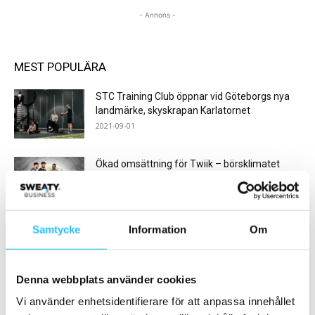
- Annons -
MEST POPULÄRA
STC Training Club öppnar vid Göteborgs nya
landmärke, skyskrapan Karlatornet
2021-09-01
Ökad omsättning för Twiik – börsklimatet
påverkar tillväxttakten
2022-08-27
Samtycke
Information
Om
Invigning TryggaFitness City i Kristianstad
2019-09-26
Denna webbplats använder cookies
Nordic Wellness tar över positionen som
Vi använder enhetsidentifierare för att anpassa innehållet
största träningsföretag i Sverige