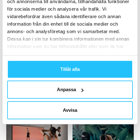
och annonserna till användarna, tillhandahålla funktioner
2023-11-02
för sociala medier och analysera vår trafik. Vi
vidarebefordrar även sådana identifierare och annan
Ladda fler
information från din enhet till de sociala medier och
annons- och analysföretag som vi samarbetar med.
Dessa kan i sin tur kombinera informationen med annan
HETAST JUST NU
information som du har tillhandahållit eller som de har
samlat in när du har använt deras tjänster.
Tillåt alla
Anpassa
Business
Business
Farhad Jabbari, CEO Qicraft
HYROX kan få ny investerare –
Group – Sweaty Business
vad händer när
Avvisa
podcast #74
fitnessfenomenet blir...