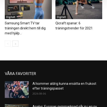
Digitalt
Digitalt
Samsung Smart TV tar
Qicraft spanar: 6
träningen direkt hem till dig
träningstrender för 2021
med hjälp...
VÅRA FAVORITER
AI kommer aldrig kunna ersätta en frukost
efter träningspasset
2026-08-06
Analys: Europas gymmarknad går in i en ny