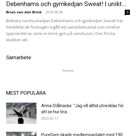
Debenhams och gymkedjan Sweat! I unikt...
Brian van den Brink
-
2018-08-08
0
Brittiska varuhuskedjan Debenhams och gymkedjan Sweat! har
meddelat att företagen ingått ett samarbetsavtal som innebär
öppnandet av serie in-store-gym på varuhusen. Den första
klubben att...
Samarbete
- Annons -
MEST POPULÄRA
Anna Stålnacke: ”Jag vill alltid utvecklas för
att se hur bra...
2023-03-11
PureGym ökade medlemsantalet med 190