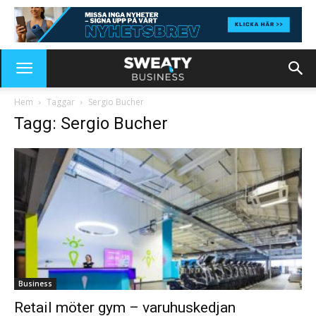
Hem
Taggar
Sergio Bucher
Tagg: Sergio Bucher
Business
Retail möter gym – varuhuskedjan