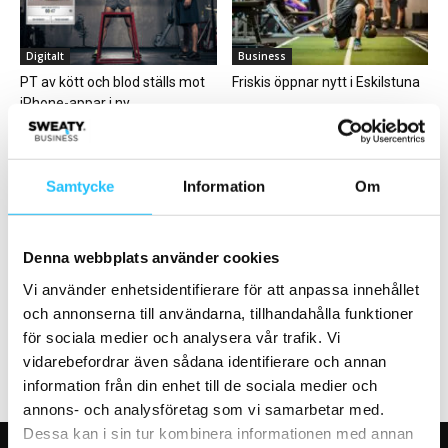
Digitalt
Business
PT av kött och blod ställs mot
Friskis öppnar nytt i Eskilstuna
iPhone-appar i ny
forskningsstudie
Samtycke
Information
Om
Denna webbplats använder cookies
Gym
Digitalt
Från intressent till ambassadör
Allt fler använder wearables,
Vi använder enhetsidentifierare för att anpassa innehållet
men litar inte riktigt på datan
och annonserna till användarna, tillhandahålla funktioner
för sociala medier och analysera vår trafik. Vi
vidarebefordrar även sådana identifierare och annan
information från din enhet till de sociala medier och
annons- och analysföretag som vi samarbetar med.
Dessa kan i sin tur kombinera informationen med annan