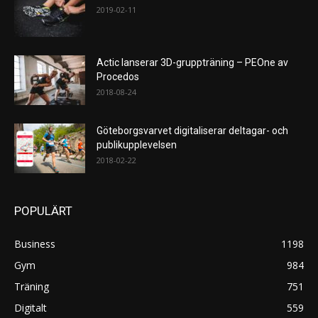
2019-02-11
Actic lanserar 3D-gruppträning – PEOne av
Procedos
2018-08-24
Göteborgsvarvet digitaliserar deltagar- och
publikupplevelsen
2018-02-22
POPULÄRT
Business
1198
Gym
984
Träning
751
Digitalt
559