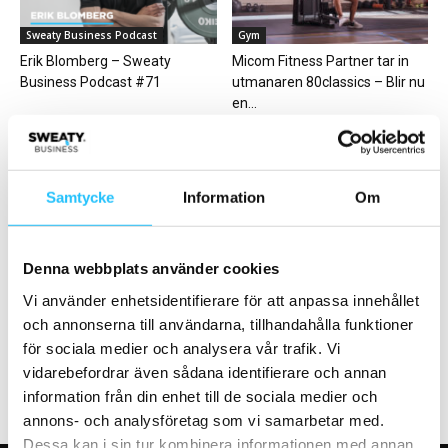
Sweaty Business Podcast
Gym
Erik Blomberg – Sweaty
Micom Fitness Partner tar in
Business Podcast #71
utmanaren 80classics – Blir nu
en...
Samtycke
Information
Om
Business
Cykling
Denna webbplats använder cookies
NK Sport – Nordiska
BODY BIKE firar 25 år!
Vi använder enhetsidentifierare för att anpassa innehållet
kompaniets nya sportsatsning
och annonserna till användarna, tillhandahålla funktioner
invigd
för sociala medier och analysera vår trafik. Vi
vidarebefordrar även sådana identifierare och annan
information från din enhet till de sociala medier och
annons- och analysföretag som vi samarbetar med.
Dessa kan i sin tur kombinera informationen med annan