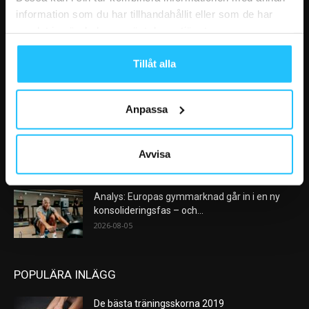
information som du har tillhandahållit eller som de har
samlat in när du har använt deras tjänster.
VÅRA FAVORITER
Tillåt alla
Nike satsar på hybridträning när Hyrox formar
nästa stora kategori
2026-08-07
Anpassa
AI kommer aldrig kunna ersätta en frukost
efter träningspasset
Avvisa
2026-08-06
Analys: Europas gymmarknad går in i en ny
konsolideringsfas – och...
2026-08-05
POPULÄRA INLÄGG
De bästa träningsskorna 2019