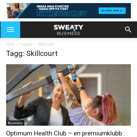
Hem
Taggar
Skillcourt
Tagg: Skillcourt
Business
Optimum Health Club – en premiumklubb