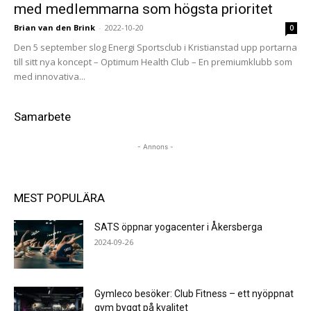
med medlemmarna som högsta prioritet
Brian van den Brink
-
2022-10-20
0
Den 5 september slog Energi Sportsclub i Kristianstad upp portarna
till sitt nya koncept – Optimum Health Club – En premiumklubb som
med innovativa...
Samarbete
- Annons -
MEST POPULÄRA
SATS öppnar yogacenter i Åkersberga
2024-09-26
Gymleco besöker: Club Fitness – ett nyöppnat
gym byggt på kvalitet