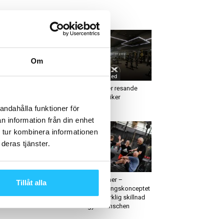
ETAST JUST NU
Om
usiness
Uncategorized
ubbSverige förstärker
Vartex söker resande
amet – rekryterar
servicetekniker
dreas Stenberg
andahålla funktioner för
n information från din enhet
 tur kombinera informationen
deras tjänster.
usiness
Business
ozt satsar på Moss &
WeightTrainer –
Tillåt alla
or – lanserar
Viktminskningskonceptet
rumärket i hela...
som gör verklig skillnad
för gymbranschen