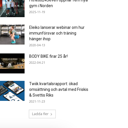
Fitness24Seven öppnar fem nya
gym i Norden
2025-11-19
Eleiko lanserar webinar om hur
immunförsvar och träning
hänger ihop
2020-04-13
BODY BIKE firar 25 år!
2022-04-21
Twiik kvartalsrapport: ökad
omsättning och avtal med Friskis
& Svettis Riks
2021-11-23
Ladda fler