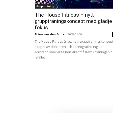
Gruppträning
The House Fitness – nytt
gruppträningskoncept med glädje 
fokus
Brian van den Brink
-
2018-01-30
The House Fitness är ett nytt gruppträningskoncept
skapat av dansaren och koreografen Ingela
Arrbrant, som vill ta bort alla ”måsten” i träningen 
istället...