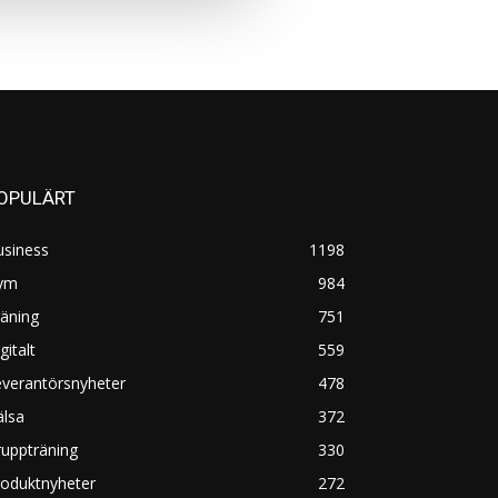
OPULÄRT
usiness
1198
ym
984
äning
751
gitalt
559
everantörsnyheter
478
älsa
372
uppträning
330
roduktnyheter
272