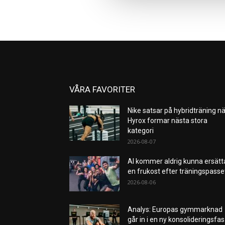
VÅRA FAVORITER
Nike satsar på hybridträning nä
Hyrox formar nästa stora
kategori
2026-08-07
AI kommer aldrig kunna ersätt
en frukost efter träningspass
2026-08-06
Analys: Europas gymmarknad
går in i en ny konsolideringsfas