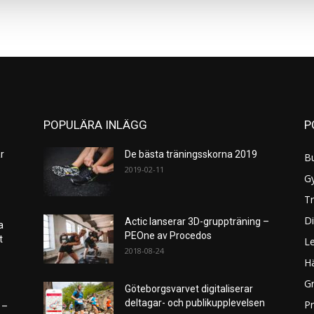
POPULÄRA INLÄGG
P
r
De bästa träningsskorna 2019
B
2019-02-11
G
Tr
Di
Actic lanserar 3D-gruppträning –
a
PEOne av Procedos
et
L
2018-08-24
H
Gr
Göteborgsvarvet digitaliserar
deltagar- och publikupplevelsen
P
 –