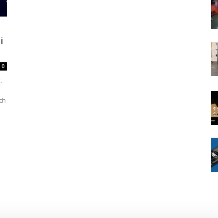
i
0
,
och