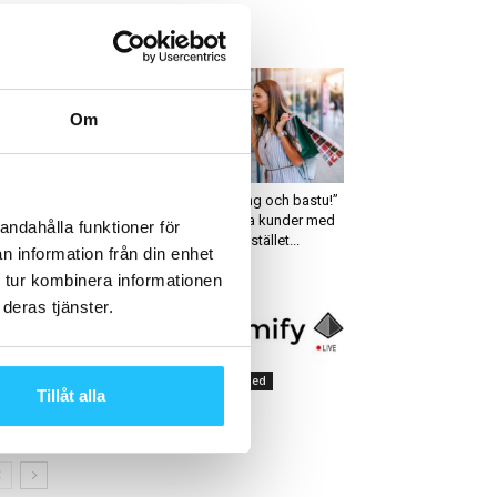
ETAST JUST NU
Om
ruppträning
Digitalt
avigym PRAMA
“Fri parkering och bastu!”
– Locka nya kunder med
andahålla funktioner för
mervärden istället...
n information från din enhet
 tur kombinera informationen
deras tjänster.
igitalt
Uncategorized
Tillåt alla
assPass hälso- och
Streamify
äningstrender 2020