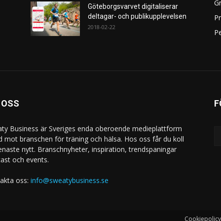
Gr
Göteborgsvarvet digitaliserar
deltagar- och publikupplevelsen
P
2018-02-22
Pe
 OSS
F
ty Business är Sveriges enda oberoende medieplattform
ad mot branschen för träning och hälsa. Hos oss får du koll
enaste nytt. Branschnyheter, inspiration, trendspaningar
ast och events.
akta oss:
info@sweatybusiness.se
Cookiepolicy