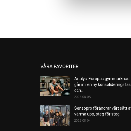
VÅRA FAVORITER
Analys: Europas gymmarknad
går in i en ny konsolideringsfas
och...
2026-08-05
Sensopro förändrar vårt sätt a
värma upp, steg för steg
2026-08-04