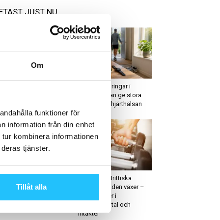
ETAST JUST NU
Om
usiness
Forskning
 genomför du en
Små förändringar i
ckad kundundersökning
vardagen kan ge stora
effekter på hjärthälsan
andahålla funktioner för
n information från din enhet
 tur kombinera informationen
deras tjänster.
ruppträning
Business
s Mills Live i London
UK Active: Brittiska
Tillåt alla
ckade över 5 000
gymmarknaden växer –
ltagare
rekordnivåer i
medlemsantal och
intäkter