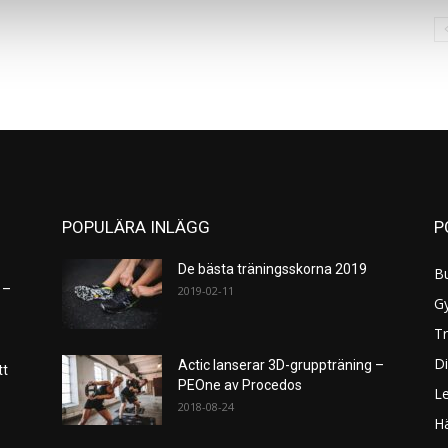
POPULÄRA INLÄGG
P
De bästa träningsskorna 2019
B
 –
2019-02-11
G
Tr
Di
Actic lanserar 3D-gruppträning –
tt
PEOne av Procedos
L
2018-08-24
H