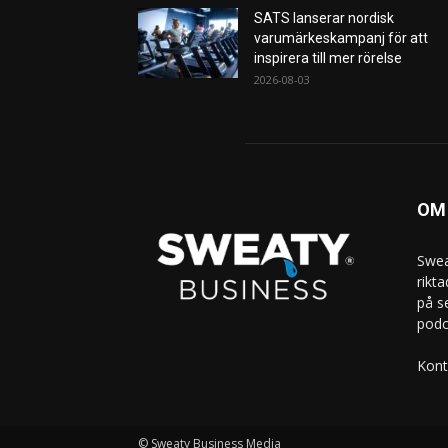
SATS lanserar nordisk
varumärkeskampanj för att
inspirera till mer rörelse
2026-08-03
OM
Swea
rikt
på s
podc
Kont
© Sweaty Business Media