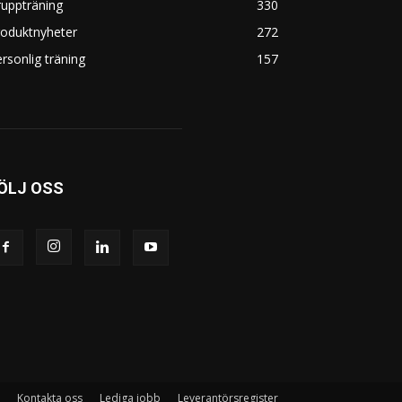
uppträning
330
roduktnyheter
272
rsonlig träning
157
ÖLJ OSS
Kontakta oss
Lediga jobb
Leverantörsregister