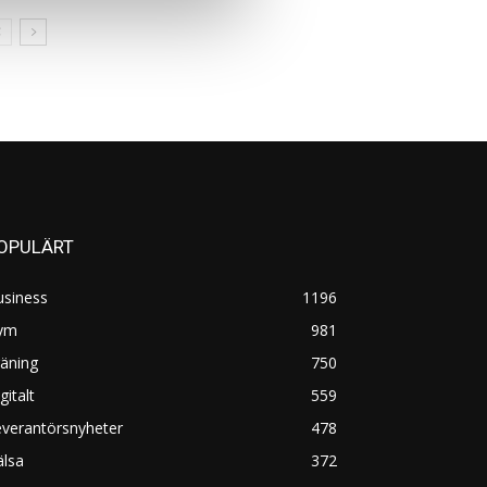
OPULÄRT
usiness
1196
ym
981
äning
750
gitalt
559
everantörsnyheter
478
älsa
372