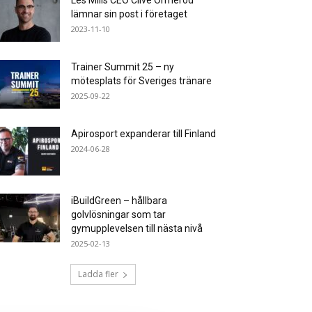
Les Mills CEO Clive Ormerod
lämnar sin post i företaget
2023-11-10
Trainer Summit 25 – ny
mötesplats för Sveriges tränare
2025-09-22
Apirosport expanderar till Finland
2024-06-28
iBuildGreen – hållbara
golvlösningar som tar
gymupplevelsen till nästa nivå
2025-02-13
Ladda fler