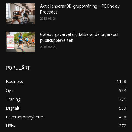
Actic lanserar 3D-gruppträning – PEOne av
Procedos
2018-08-24
Göteborgsvarvet digitaliserar deltagar- och
publikupplevelsen
2018-02-22
POPULÄRT
Business
1198
Gym
984
Träning
751
Digitalt
559
Leverantörsnyheter
478
Hälsa
372