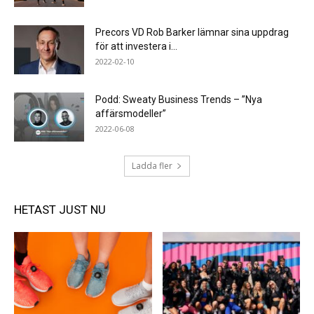
Precors VD Rob Barker lämnar sina uppdrag
för att investera i...
2022-02-10
Podd: Sweaty Business Trends – ”Nya
affärsmodeller”
2022-06-08
Ladda fler
HETAST JUST NU