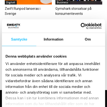
Digitalt
Business
Zwift Runpod lanseras i
Gymshark storsatsar på
Sverige
konsumentevents
Samtycke
Information
Om
Business
Gym
Denna webbplats använder cookies
Spotify-miljardär går in i David
Tacka dina medlemmar
Harouns hälsosatsning Certan
Vi använder enhetsidentifierare för att anpassa innehållet
och annonserna till användarna, tillhandahålla funktioner
för sociala medier och analysera vår trafik. Vi
vidarebefordrar även sådana identifierare och annan
information från din enhet till de sociala medier och
annons- och analysföretag som vi samarbetar med.
Dessa kan i sin tur kombinera informationen med annan
VÅRA FAVORITER
information som du har tillhandahållit eller som de har