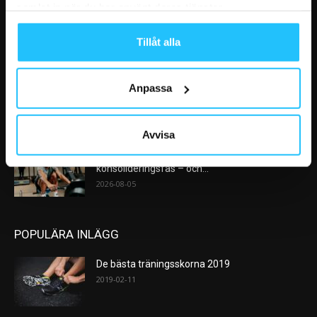
samlat in när du har använt deras tjänster.
Nike satsar på hybridträning när Hyrox formar
nästa stora kategori
Tillåt alla
2026-08-07
AI kommer aldrig kunna ersätta en frukost
Anpassa
efter träningspasset
2026-08-06
Avvisa
Analys: Europas gymmarknad går in i en ny
konsolideringsfas – och...
2026-08-05
POPULÄRA INLÄGG
De bästa träningsskorna 2019
2019-02-11