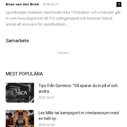
Brian van den Brink
-
2018-06-21
0
Sportkedjan Stadium, med totalt cirka 170 butiker och e-handel, går
in som huvudsponsor till TCS Lidingöloppet och kommer bland
annat att ansvara för sportbutiken...
Samarbete
- Annons -
MEST POPULÄRA
Tips från Gymleco: ”Så sparar du in på el och
andra...
2022-10-07
Les Mills tar kampsport in i metaversum med
en helt ny...
2022-02-04