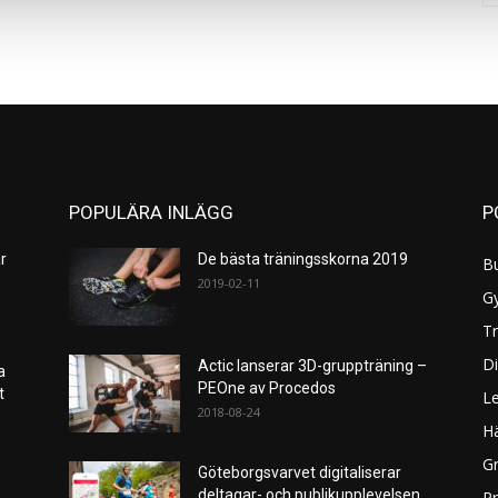
POPULÄRA INLÄGG
P
r
De bästa träningsskorna 2019
B
2019-02-11
G
Tr
Di
Actic lanserar 3D-gruppträning –
a
PEOne av Procedos
et
L
2018-08-24
H
Gr
Göteborgsvarvet digitaliserar
deltagar- och publikupplevelsen
P