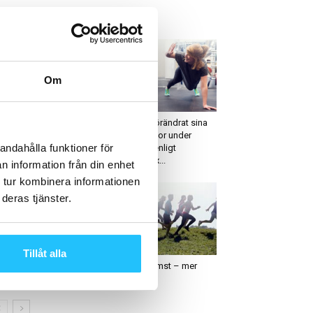
ETAST JUST NU
Om
igitalt
Hälsa
ndr: Underlätta
2 av 3 har förändrat sina
kning av PT-pass,
träningsvanor under
andahålla funktioner för
handlingar och mycket
pandemin enligt
r med bokningsflöden
Friskisindex...
n information från din enhet
 tur kombinera informationen
deras tjänster.
usiness
Business
Tillåt alla
ders Ericsson ny vd på
Högre inkomst – mer
ncept
träning