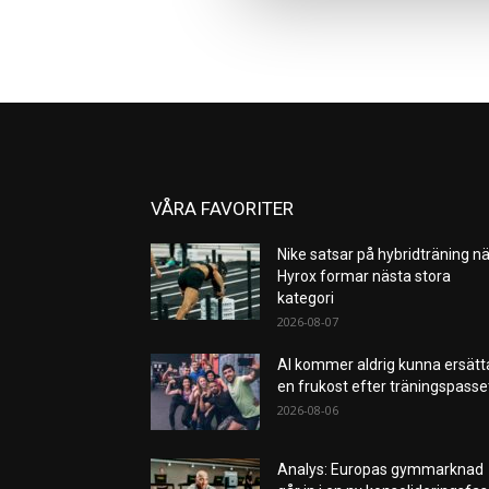
VÅRA FAVORITER
Nike satsar på hybridträning nä
Hyrox formar nästa stora
kategori
2026-08-07
AI kommer aldrig kunna ersätt
en frukost efter träningspass
2026-08-06
Analys: Europas gymmarknad