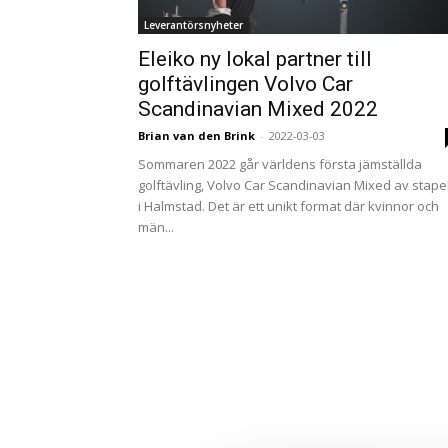
Leverantörsnyheter
Eleiko ny lokal partner till
golftävlingen Volvo Car
Scandinavian Mixed 2022
Brian van den Brink
-
2022-03-03
Sommaren 2022 går världens första jämställda
golftävling, Volvo Car Scandinavian Mixed av stape
i Halmstad. Det är ett unikt format där kvinnor och
män...