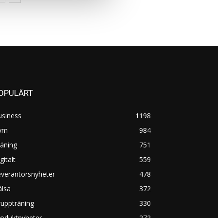
OPULÄRT
usiness
1198
ym
984
äning
751
gitalt
559
everantörsnyheter
478
älsa
372
uppträning
330
roduktnyheter
272