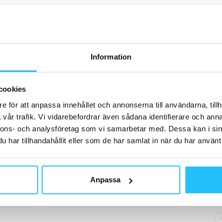
H
Information
D
Wo
cookies
bo
e för att anpassa innehållet och annonserna till användarna, tillh
be
me
vår trafik. Vi vidarebefordrar även sådana identifierare och anna
nnons- och analysföretag som vi samarbetar med. Dessa kan i sin
har tillhandahållit eller som de har samlat in när du har använt 
B
Anpassa
An
Co