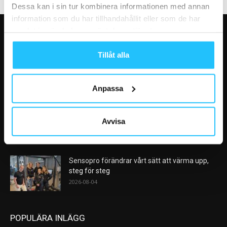
Dessa kan i sin tur kombinera informationen med annan
information som du har tillhandahållit eller som de har
samlat in när du har använt deras tjänster.
VÅRA FAVORITER
Tillåt alla
AI kommer aldrig kunna ersätta en frukost
efter träningspasset
2026-08-06
Anpassa
Analys: Europas gymmarknad går in i en ny
Avvisa
konsolideringsfas – och...
2026-08-05
Sensopro förändrar vårt sätt att värma upp,
steg för steg
2026-08-04
POPULÄRA INLÄGG