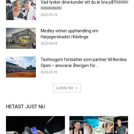
Vad tycker dina kunder att du är bra på?￼￼￼
￼￼￼￼￼
2022-05-12
Medley vinner upphandling om
Harjagersbadet i Kävlinge
2023-04-03
Technogym fortsätter som partner till Nordea
Open – ansvarar återigen för...
2026-03-19
Ladda fler
HETAST JUST NU