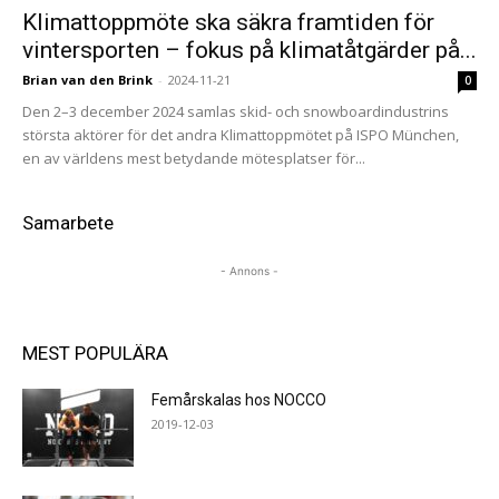
Klimattoppmöte ska säkra framtiden för
vintersporten – fokus på klimatåtgärder på...
Brian van den Brink
-
2024-11-21
0
Den 2–3 december 2024 samlas skid- och snowboardindustrins
största aktörer för det andra Klimattoppmötet på ISPO München,
en av världens mest betydande mötesplatser för...
Samarbete
- Annons -
MEST POPULÄRA
Femårskalas hos NOCCO
2019-12-03