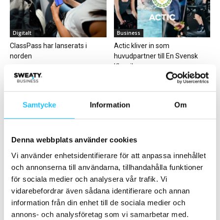
Digitalt
Business
ClassPass har lanserats i
Actic kliver in som
norden
huvudpartner till En Svensk
Klassiker
Samtycke
Information
Om
Denna webbplats använder cookies
Business
Business
Vi använder enhetsidentifierare för att anpassa innehållet
ŌURA förvärvar Veri för att
Peloton säger upp 400
och annonserna till användarna, tillhandahålla funktioner
förbättra den globala
anställda och söker ny vd
metabola hälsan
för sociala medier och analysera vår trafik. Vi
vidarebefordrar även sådana identifierare och annan
information från din enhet till de sociala medier och
annons- och analysföretag som vi samarbetar med.