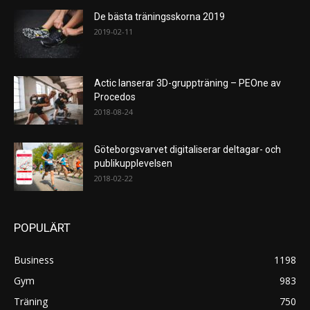
De bästa träningsskorna 2019
2019-02-11
Actic lanserar 3D-gruppträning – PEOne av
Procedos
2018-08-24
Göteborgsvarvet digitaliserar deltagar- och
publikupplevelsen
2018-02-22
POPULÄRT
Business
1198
Gym
983
Träning
750