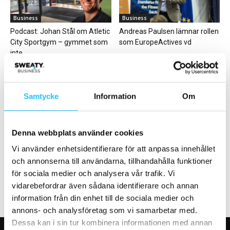
Business
Business
Podcast: Johan Stål om Atletic
Andreas Paulsen lämnar rollen
City Sportgym – gymmet som
som EuropeActives vd
inte...
Samtycke
Information
Om
Digitalt
Business
Denna webbplats använder cookies
Google och Samsung teamar
New Balance ny huvudpartner
upp för att förenkla
till Göteborgsvarvet
Vi använder enhetsidentifierare för att anpassa innehållet
datadelning mellan tränings-...
och annonserna till användarna, tillhandahålla funktioner
för sociala medier och analysera vår trafik. Vi
vidarebefordrar även sådana identifierare och annan
information från din enhet till de sociala medier och
annons- och analysföretag som vi samarbetar med.
Dessa kan i sin tur kombinera informationen med annan