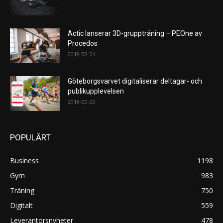
Actic lanserar 3D-gruppträning – PEOne av
Procedos
2018-08-24
Göteborgsvarvet digitaliserar deltagar- och
publikupplevelsen
2018-02-22
POPULÄRT
Business
1198
Gym
983
Träning
750
Digitalt
559
Leverantörsnyheter
478