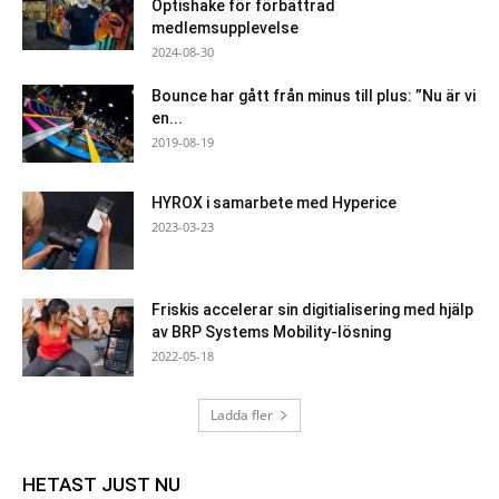
Optishake för förbättrad
medlemsupplevelse
2024-08-30
Bounce har gått från minus till plus: ”Nu är vi
en...
2019-08-19
HYROX i samarbete med Hyperice
2023-03-23
Friskis accelerar sin digitialisering med hjälp
av BRP Systems Mobility-lösning
2022-05-18
Ladda fler
HETAST JUST NU