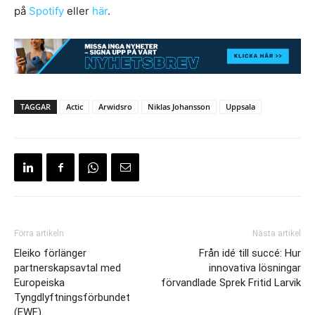
på
Spotify
eller
här
.
TAGGAR
Actic
Arwidsro
Niklas Johansson
Uppsala
Förra artikeln
Nästa artikel
Eleiko förlänger
Från idé till succé: Hur
partnerskapsavtal med
innovativa lösningar
Europeiska
förvandlade Sprek Fritid Larvik
Tyngdlyftningsförbundet
(EWF)