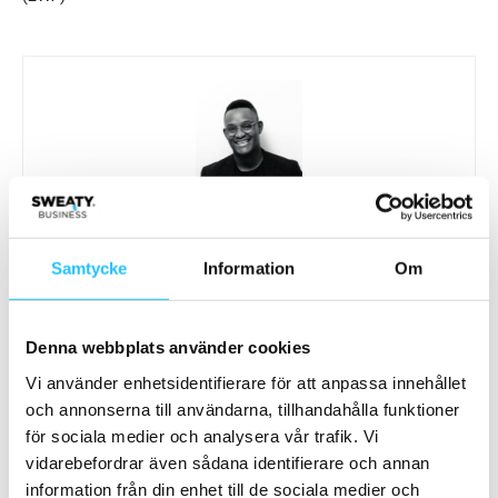
Brian van den Brink
Samtycke
Information
Om
Denna webbplats använder cookies
Relaterade artiklar
Mer av samma författare
Vi använder enhetsidentifierare för att anpassa innehållet
och annonserna till användarna, tillhandahålla funktioner
Analys: Europas gymmarknad går in i
för sociala medier och analysera vår trafik. Vi
en ny konsolideringsfas – och Sverige
vidarebefordrar även sådana identifierare och annan
följer samma väg
Business
information från din enhet till de sociala medier och