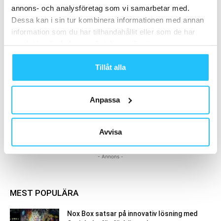
annons- och analysföretag som vi samarbetar med.
Actic söker Regionchef för Uppsala
Dessa kan i sin tur kombinera informationen med annan
med omnejd
information som du har tillhandahållit eller som de har
Business
samlat in när du har använt deras tjänster.
Actic förvärvar EGO i Sundsvall – tar
Tillåt alla
över åtta anläggningar
Business
Anpassa
Avvisa
Samarbete
- Annons -
MEST POPULÄRA
Nox Box satsar på innovativ lösning med