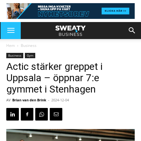
Hem
Business
Business
Gym
Actic stärker greppet i
Uppsala – öppnar 7:e
gymmet i Stenhagen
AV
Brian van den Brink
-
2024-12-04