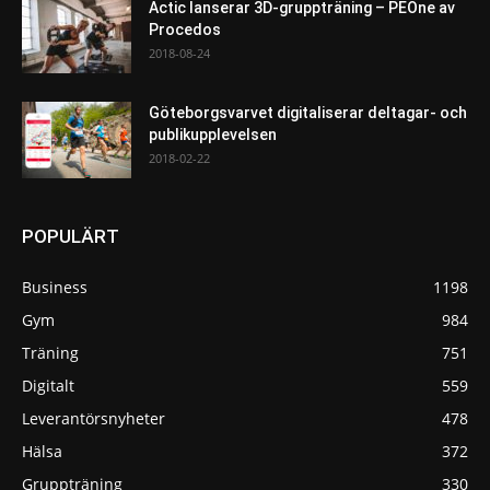
Actic lanserar 3D-gruppträning – PEOne av
Procedos
2018-08-24
Göteborgsvarvet digitaliserar deltagar- och
publikupplevelsen
2018-02-22
POPULÄRT
Business
1198
Gym
984
Träning
751
Digitalt
559
Leverantörsnyheter
478
Hälsa
372
Gruppträning
330