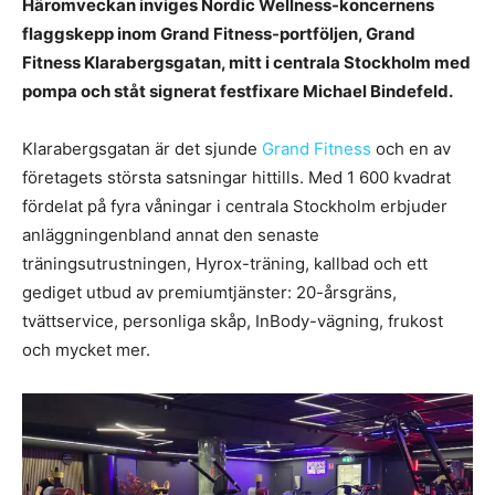
Häromveckan inviges Nordic Wellness-koncernens
flaggskepp inom Grand Fitness-portföljen, Grand
Fitness Klarabergsgatan, mitt i centrala Stockholm med
pompa och ståt signerat festfixare Michael Bindefeld.
Klarabergsgatan är det sjunde
Grand Fitness
och en av
företagets största satsningar hittills. Med 1 600 kvadrat
fördelat på fyra våningar i centrala Stockholm erbjuder
anläggningenbland annat den senaste
träningsutrustningen, Hyrox-träning, kallbad och ett
gediget utbud av premiumtjänster: 20-årsgräns,
tvättservice, personliga skåp, InBody-vägning, frukost
och mycket mer.