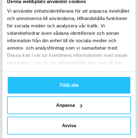
Denna webbplats använder cookies
Vi använder enhetsidentifierare för att anpassa innehållet
och annonserna till användarna, tillhandahålla funktioner
för sociala medier och analysera vår trafik. Vi
vidarebefordrar även sådana identifierare och annan
information från din enhet till de sociala medier och
annons- och analysföretag som vi samarbetar med.
Dessa kan i sin tur kombinera informationen med annan
information som du har tillhandahållit eller som de har
Medlemskapen
finns i tre varianter och startar på 995
samlat in när du har använt deras tjänster.
kronor per månad, då ingår bland annat; tillgång till alla
Tillåt alla
Nordic Wellness-klubbar (över 300 st), obegränsat
Padelspel på Nordic Wellness Padel, duschkit från
DharmaZone, duschhandduk,f ri tillgång till InBody-
Anpassa
vägning, frukost måndag till fredag och mycket mer.
Avvisa