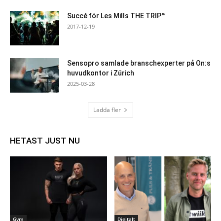
Succé för Les Mills THE TRIP™
2017-12-19
Sensopro samlade branschexperter på On:s
huvudkontor i Zürich
2025-03-28
Ladda fler
HETAST JUST NU
Gym
Digitalt