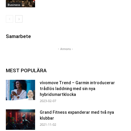
Business
Samarbete
- Annons -
MEST POPULÄRA
vívomove Trend – Garmin introducerar
trådlös laddning med sin nya
hybridsmartklocka
2023-02-07
Grand Fitness expanderar med två nya
klubbar
2021-11-02