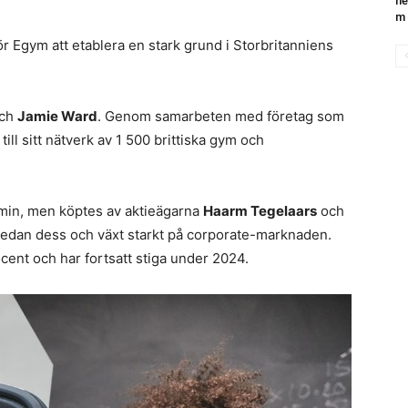
he
m 
r Egym att etablera en stark grund i Storbritanniens
ch
Jamie Ward
. Genom samarbeten med företag som
ll sitt nätverk av 1 500 brittiska gym och
emin, men köptes av aktieägarna
Haarm Tegelaars
och
sedan dess och växt starkt på corporate-marknaden.
ent och har fortsatt stiga under 2024.