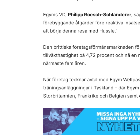
Egyms VD,
Philipp Roesch-Schlanderer
, sä
förebyggande åtgärder före reaktiva insatse
att börja denna resa med Hussle.”
Den brittiska företagsförmånsmarknaden för
tillväxthastighet på 4,72 procent och nå en
närmaste fem åren.
När företag tecknar avtal med Egym Wellpass e
träningsanläggningar i Tyskland – där Egym
Storbritannien, Frankrike och Belgien samt 