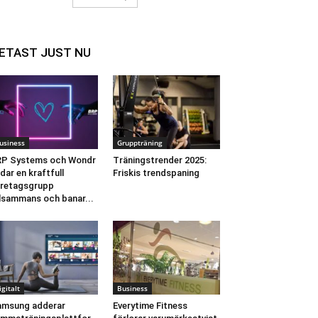
ETAST JUST NU
usiness
Gruppträning
RP Systems och Wondr
Träningstrender 2025:
ldar en kraftfull
Friskis trendspaning
retagsgrupp
llsammans och banar...
igitalt
Business
amsung adderar
Everytime Fitness