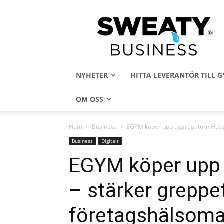
Sweaty
Business
NYHETER
HITTA LEVERANTÖR TILL
OM OSS
Hem
Business
EGYM köper upp aggregatorn Huss
Business
Digitalt
EGYM köper upp 
– stärker grepp
företagshälsom