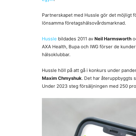
Partnerskapet med Hussle gör det möjligt fö
lönsamma företagshälsovårdsmarknad.
Hussle
bildades 2011 av
Neil Harmsworth
o
AXA Health, Bupa och IWG förser de kunder ti
hälsoklubbar.
Hussle höll på att gå i konkurs under pand
Maxim Chmyshuk
. Det har återuppbyggts 
Under 2023 steg försäljningen med 250 proc