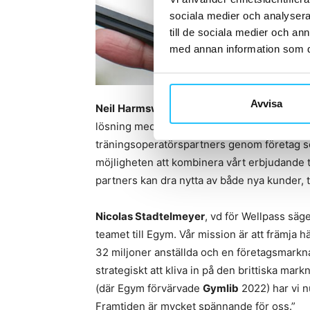
sociala medier och analysera 
till de sociala medier och a
med annan information som du 
Avvisa
Neil
Harmsworth
– Hussles COO – säger: “D
lösning med den snabbt växande företagsf
träningsoperatörspartners genom företag so
möjligheten att kombinera vårt erbjudande t
partners kan dra nytta av både nya kunder, 
Nicolas Stadtelmeyer
, vd för Wellpass säg
teamet till Egym. Vår mission är att främja 
32 miljoner anställda och en företagsmarkna
strategiskt att kliva in på den brittiska ma
(där Egym förvärvade
Gymlib
2022) har vi n
Framtiden är mycket spännande för oss.”