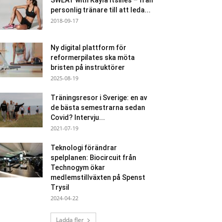
SWEAT with Kayla Itsines – från
personlig tränare till att leda...
2018-09-17
Ny digital plattform för
reformerpilates ska möta
bristen på instruktörer
2025-08-19
Träningsresor i Sverige: en av
de bästa semestrarna sedan
Covid? Intervju...
2021-07-19
Teknologi förändrar
spelplanen: Biocircuit från
Technogym ökar
medlemstillväxten på Spenst
Trysil
2024-04-22
Ladda fler