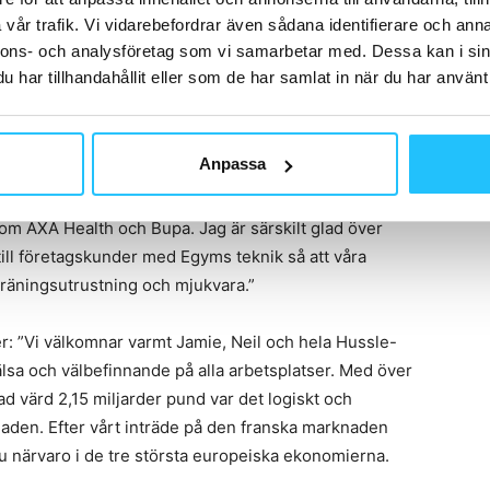
vår trafik. Vi vidarebefordrar även sådana identifierare och anna
nnons- och analysföretag som vi samarbetar med. Dessa kan i sin
har tillhandahållit eller som de har samlat in när du har använt 
Anpassa
et här avtalet kopplar ihop Egyms innovativa tekniska
örmånsmarknaden som Hussle möjliggör för våra
m AXA Health och Bupa. Jag är särskilt glad över
ill företagskunder med Egyms teknik så att våra
träningsutrustning och mjukvara.”
er: ”Vi välkomnar varmt Jamie, Neil och hela Hussle-
hälsa och välbefinnande på alla arbetsplatser. Med över
d värd 2,15 miljarder pund var det logiskt och
rknaden. Efter vårt inträde på den franska marknaden
u närvaro i de tre största europeiska ekonomierna.