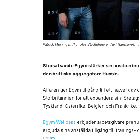
Patrick Meininger, Nicholas Stadtelmeyer, Neil Harmswoth,
Storsatsande Egym stärker sin position 
den brittiska aggregatorn Hussle.
Affären ger Egym tillgång till ett nätverk a
Storbritannien för att expandera sin företa
Tyskland, Österrike, Belgien och Frankrike.
Egym Wellpass
erbjuder arbetsgivare prenum
erbjuda sina anställda tillgång till träning
Egym
.