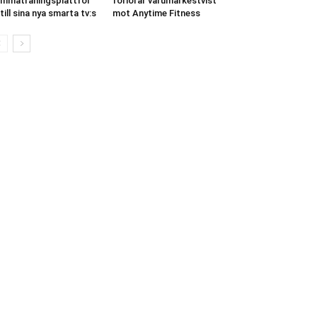
mmaträningsplattfor
förlorar varumärkestvist
till sina nya smarta tv:s
mot Anytime Fitness