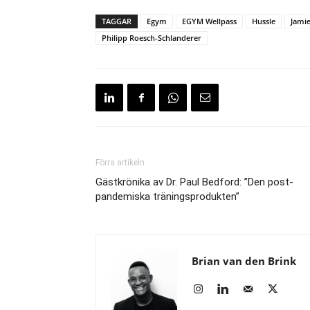
TAGGAR
Egym
EGYM Wellpass
Hussle
Jami
Philipp Roesch-Schlanderer
Förra artikeln
Gästkrönika av Dr. Paul Bedford: ”Den post-
pandemiska träningsprodukten”
Brian van den Brink