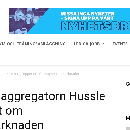
 GYM OCH TRÄNINGSANLÄGGNING
LEDIGA JOBB
EVENTS
le – stärker greppet om företagshälsomarknaden
S
aggregatorn Hussle
et om
M
arknaden