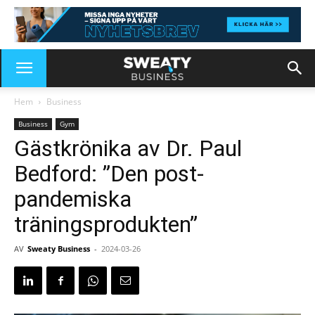
Hem
Business
Business
Gym
Gästkrönika av Dr. Paul
Bedford: ”Den post-
pandemiska
träningsprodukten”
AV
Sweaty Business
-
2024-03-26