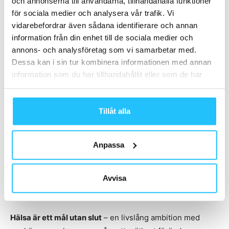
och annonserna till användarna, tillhandahålla funktioner
för sociala medier och analysera vår trafik. Vi
vidarebefordrar även sådana identifierare och annan
information från din enhet till de sociala medier och
annons- och analysföretag som vi samarbetar med.
Dessa kan i sin tur kombinera informationen med annan
information som du har tillhandahållit eller som de har
samlat in när du har använt deras tjänster.
Tillåt alla
Ändå kan jag inte låta bli att också ifrågasätta
hur
Anpassa
lockande hälsa egentligen är som motivator för
långvarig aktivitet
. Människor värdesätter hälsan
när de
är sjuka
, men
inte lika mycket när de är friska
– om det
Avvisa
inte är mitt i en pandemi…
Hälsa är ett mål utan slut
– en livslång ambition med