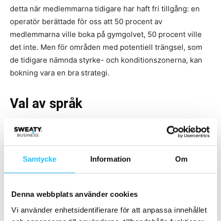
detta när medlemmarna tidigare har haft fri tillgång: en
operatör berättade för oss att 50 procent av
medlemmarna ville boka på gymgolvet, 50 procent ville
det inte. Men för områden med potentiell trängsel, som
de tidigare nämnda styrke- och konditionszonerna, kan
bokning vara en bra strategi.
Val av språk
Vår data visar att de som blev medlem i ett gym under
pandemin i stor utsträckning hade lämnat igen 10
månader senare. Inte så förvånande kanske du säger.
Samtycke
Information
Om
Klubbarna höll stängt, människor fick inte chansen att
bilda en vana, och vilket intryck gav social distansering på
gymmet egentligen? Och självklart håller jag med om allt
Denna webbplats använder cookies
det där.
Vi använder enhetsidentifierare för att anpassa innehållet