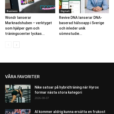
Business
Digitalt
Wondr lanserar
Revive DNA lanserar DNA-
Marknadshuben – verktyget
baserad hälsoapp i Sverige
som hjälper gym och
och inleder unik
träningscenter lyckas...
sömnstudie...
VÅRA FAVORITER
Nike satsar på hybridträning när Hyrox
formar nästa stora kategori
2026-08-07
AI kommer aldrig kunna ersätta en frukost