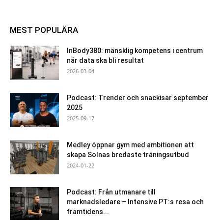
MEST POPULÄRA
InBody380: mänsklig kompetens i centrum
när data ska bli resultat
2026-03-04
Podcast: Trender och snackisar september
2025
2025-09-17
Medley öppnar gym med ambitionen att
skapa Solnas bredaste träningsutbud
2024-01-22
Podcast: Från utmanare till
marknadsledare – Intensive PT:s resa och
framtidens...