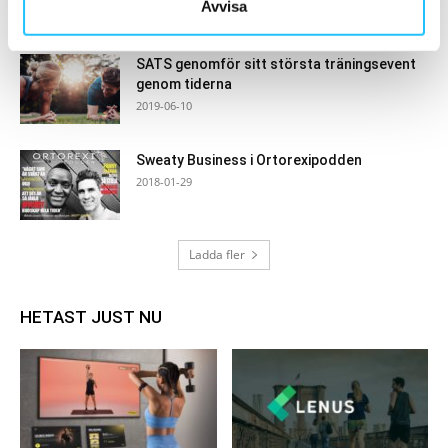
Avvisa
2022-10-03
SATS genomför sitt största träningsevent
genom tiderna
2019-06-10
Sweaty Business i Ortorexipodden
2018-01-29
Ladda fler
HETAST JUST NU