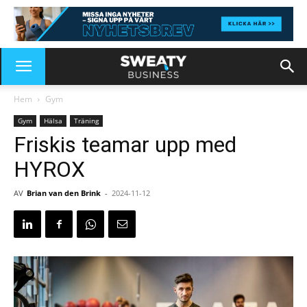
Hem
Gym
Gym
Hälsa
Träning
Friskis teamar upp med
HYROX
AV
Brian van den Brink
-
2024-11-12