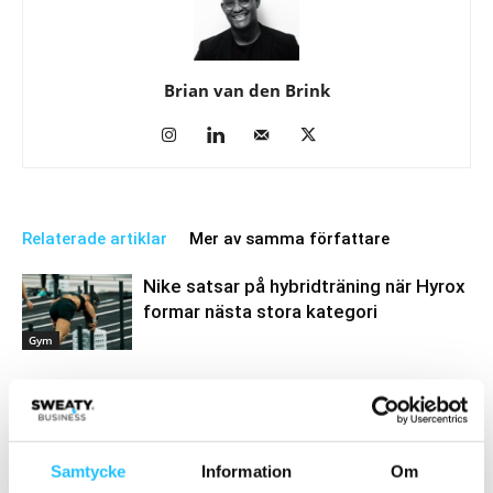
Brian van den Brink
Relaterade artiklar
Mer av samma författare
Nike satsar på hybridträning när Hyrox
formar nästa stora kategori
Gym
On satsar på HYROX och
hybridtävlingar – lanserar ny
tävlingssko och värvar världsstjärnor
Gym
Samtycke
Information
Om