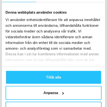
Hyrox växer vidare – siktar på två
miljoner deltagare och förändrar
gymmarknaden
Denna webbplats använder cookies
Business
Vi använder enhetsidentifierare för att anpassa innehållet
och annonserna till användarna, tillhandahålla funktioner
för sociala medier och analysera vår trafik. Vi
vidarebefordrar även sådana identifierare och annan
Samarbete
information från din enhet till de sociala medier och
annons- och analysföretag som vi samarbetar med.
- Annons -
Dessa kan i sin tur kombinera informationen med annan
information som du har tillhandahållit eller som de har
samlat in när du har använt deras tjänster.
MEST POPULÄRA
BUILD’N BURN – Shop-in-Shop-koncept på
Tillåt alla
SATS
2017-12-19
Anpassa
Casall PRO – företaget med miljötänk i sitt
DNA