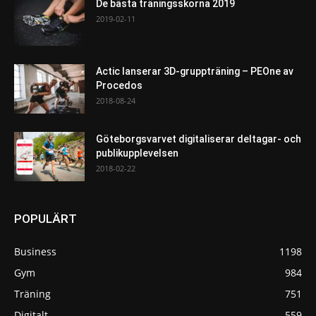
De bästa träningsskorna 2019
2019-02-11
Actic lanserar 3D-gruppträning – PEOne av
Procedos
2018-08-24
Göteborgsvarvet digitaliserar deltagar- och
publikupplevelsen
2018-02-22
POPULÄRT
Business
1198
Gym
984
Träning
751
Digitalt
559