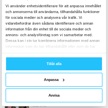
Vi använder enhetsidentifierare för att anpassa innehållet
och annonserna till användarna, tillhandahålla funktioner
Samarbete
för sociala medier och analysera vår trafik. Vi
vidarebefordrar även sådana identifierare och annan
- Annons -
information från din enhet till de sociala medier och
annons- och analysföretag som vi samarbetar med.
Dessa kan i sin tur kombinera informationen med annan
MEST POPULÄRA
information som du har tillhandahållit eller som de har
Actic kvartalsrapport kvartal 3 2024:
samlat in när du har använt deras tjänster.
Fortsatt optimering av
anläggningsportföljen – ökad...
Tillåt alla
2024-10-29
Tre tips för mer effektiv
Anpassa
kundkommunikation – höj kravbilden och
skörda...
2023-01-25
Avvisa
Träffa Concept på Workout Åre 27-29 maj
2022-05-26