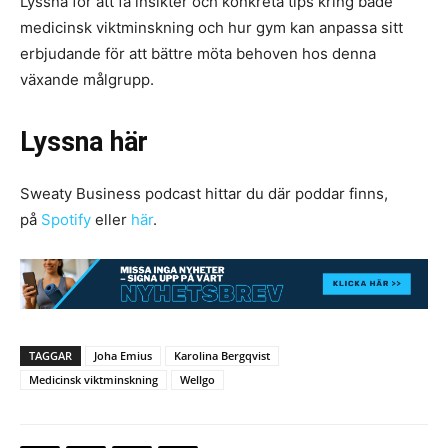
Lyssna för att få insikter och konkreta tips kring både
medicinsk viktminskning och hur gym kan anpassa sitt
erbjudande för att bättre möta behoven hos denna
växande målgrupp.
Lyssna här
Sweaty Business podcast hittar du där poddar finns,
på
Spotify
eller
här
.
TAGGAR
Joha Emius
Karolina Bergqvist
Medicinsk viktminskning
Wellgo