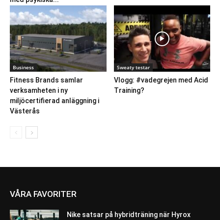
Business
Sweaty testar
Fitness Brands samlar
Vlogg: #vadegrejen med Acid
verksamheten i ny
Training?
miljöcertifierad anläggning i
Västerås
VÅRA FAVORITER
Nike satsar på hybridträning när Hyrox