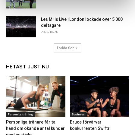
Les Mills Live i London lockade över 5 000
deltagare
2022-10-26
Ladda fler
HETAST JUST NU
Personlig träning
Business
Personliga tränare får ta
Bruce förvärvar
hand om ökande antal kunder
konkurrenten Swiftr
med psykiska...