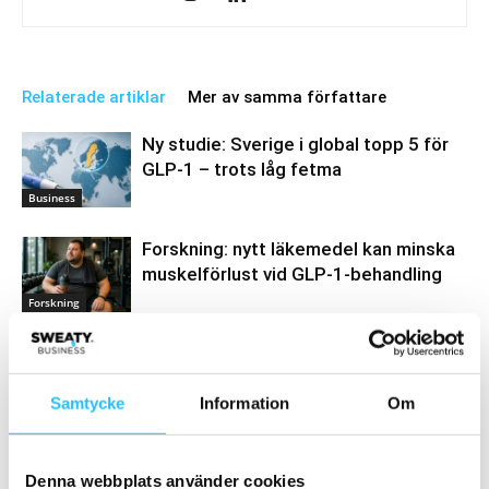
Relaterade artiklar
Mer av samma författare
Ny studie: Sverige i global topp 5 för
GLP-1 – trots låg fetma
Business
Forskning: nytt läkemedel kan minska
muskelförlust vid GLP-1-behandling
Forskning
Podcast: Katarina Andersson om
Active Sweden, FaR och GLP-1 –
branschfrågorna som formar gym-
Samtycke
Information
Om
Business
Sverige (del 2/2)
Denna webbplats använder cookies