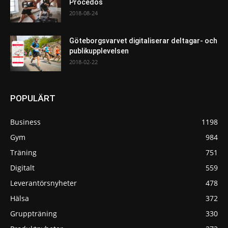
Procedos
2018-08-24
Göteborgsvarvet digitaliserar deltagar- och
publikupplevelsen
2018-02-22
POPULÄRT
Business
1198
Gym
984
Träning
751
Digitalt
559
Leverantörsnyheter
478
Hälsa
372
Gruppträning
330