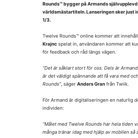
Rounds™ bygger på Armands självupplevda 
världsmästartiteln. Lanseringen sker just 
1/3.
Twelve Rounds™ online kommer att innehål
Krajnc
spelat in, användaren kommer att kun
för feedback och råd längs vägen.
“Det är såklart stort för oss. Dels är Arma
är det väldigt spännande att få vara med och
Rounds”
, säger
Anders Gran
från Twiik.
För Armand är digitaliseringen en naturlig d
individen:
“Målet med Twelve Rounds har hela tiden vari
många tränar idag med hjälp av mobilen så 