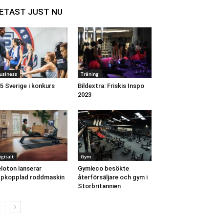
ETAST JUST NU
usiness
Träning
5 Sverige i konkurs
Bildextra: Friskis Inspo
2023
igitalt
Gym
loton lanserar
Gymleco besökte
pkopplad roddmaskin
återförsäljare och gym i
Storbritannien