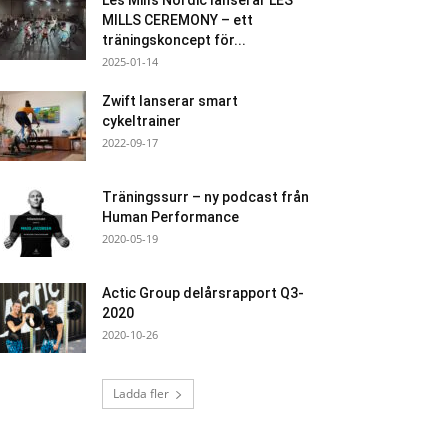
Les Mills Nordic lanserar LES
MILLS CEREMONY – ett
träningskoncept för...
2025-01-14
Zwift lanserar smart
cykeltrainer
2022-09-17
Träningssurr – ny podcast från
Human Performance
2020-05-19
Actic Group delårsrapport Q3-
2020
2020-10-26
Ladda fler