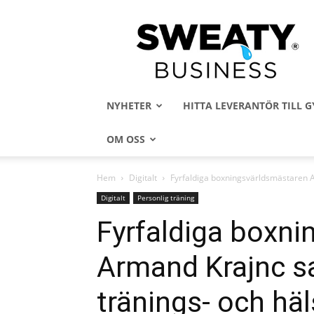
Sweaty
Business
NYHETER
HITTA LEVERANTÖR TILL
OM OSS
Hem
Digitalt
Fyrfaldiga boxningsvärldsmästaren 
Digitalt
Personlig träning
Fyrfaldiga boxn
Armand Krajnc 
tränings- och hä