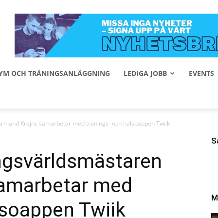
 GYM OCH TRÄNINGSANLÄGGNING
LEDIGA JOBB
EVENTS
Armand Krajnc samarbetar med tränings- och hälsoappen Twiik
S
ingsvärldsmästaren
samarbetar med
M
lsoappen Twiik