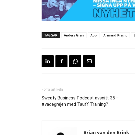
TAGGAR
Anders Gran
App
Armand Krajnc
Förra artikeln
Sweaty Business Podcast avsnitt 35 –
#vadegrejen med Tauff Training?
Brian van den Brink