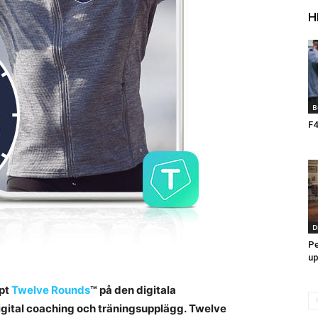
H
B
F4
D
Pe
up
ept
Twelve Rounds
™ på den digitala
igital coaching och träningsupplägg. Twelve