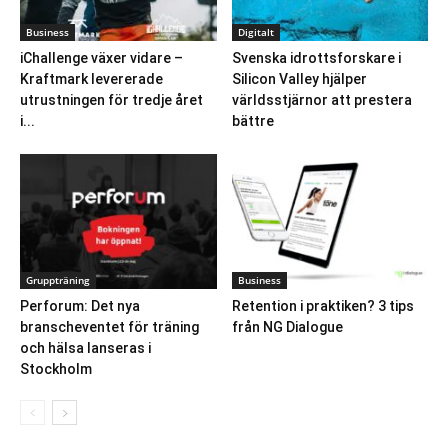
Business
Digitalt
iChallenge växer vidare –
Svenska idrottsforskare i
Kraftmark levererade
Silicon Valley hjälper
utrustningen för tredje året
världsstjärnor att prestera
i...
bättre
Gruppträning
Business
Perforum: Det nya
Retention i praktiken? 3 tips
branscheventet för träning
från NG Dialogue
och hälsa lanseras i
Stockholm