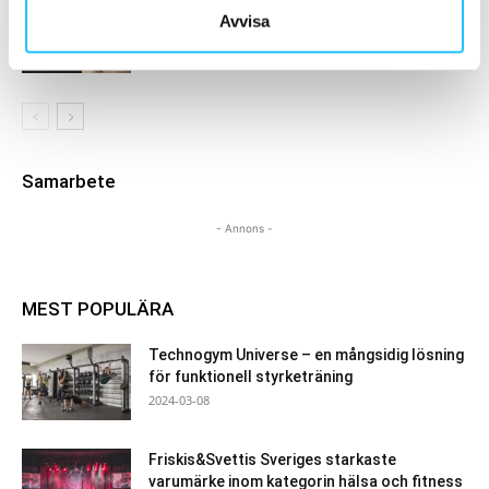
Pilates i fokus – Technogym lanserar
Avvisa
Reformer-maskin
Business
Samarbete
- Annons -
MEST POPULÄRA
Technogym Universe – en mångsidig lösning
för funktionell styrketräning
2024-03-08
Friskis&Svettis Sveriges starkaste
varumärke inom kategorin hälsa och fitness