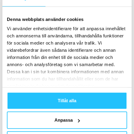
Denna webbplats använder cookies
Brian van den Brink
Vi använder enhetsidentifierare för att anpassa innehållet
och annonserna till användarna, tillhandahålla funktioner
för sociala medier och analysera vår trafik. Vi
vidarebefordrar även sådana identifierare och annan
information från din enhet till de sociala medier och
annons- och analysföretag som vi samarbetar med.
Relaterade artiklar
Mer av samma författare
Dessa kan i sin tur kombinera informationen med annan
information som du har tillhandahållit eller som de har
Fitness Brands samlar verksamheten i
ny miljöcertifierad anläggning i
samlat in när du har använt deras tjänster.
Västerås
Business
Tillåt alla
Technogym lanserar Sand Stone
Collection – naturinspirerad design för
Anpassa
moderna wellnessmiljöer
Business