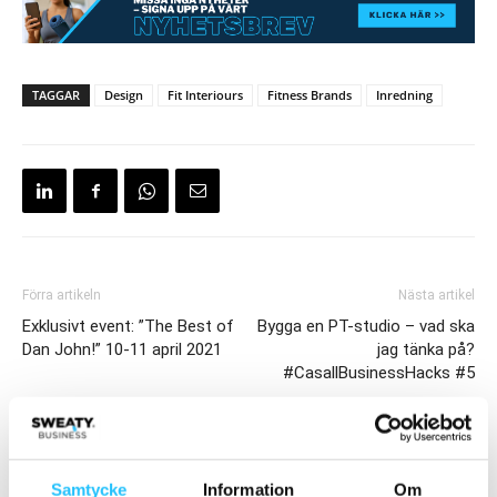
TAGGAR
Design
Fit Interiours
Fitness Brands
Inredning
Förra artikeln
Nästa artikel
Exklusivt event: ”The Best of
Bygga en PT-studio – vad ska
Dan John!” 10-11 april 2021
jag tänka på?
#CasallBusinessHacks #5
Samtycke
Information
Om