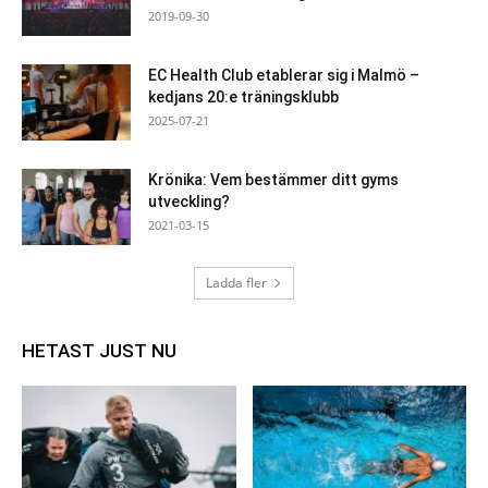
2019-09-30
EC Health Club etablerar sig i Malmö –
kedjans 20:e träningsklubb
2025-07-21
Krönika: Vem bestämmer ditt gyms
utveckling?
2021-03-15
Ladda fler
HETAST JUST NU