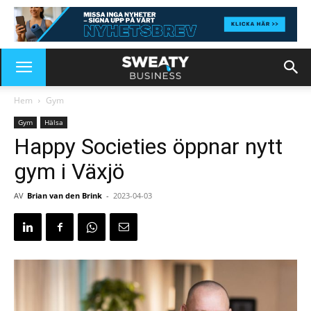
Hem
Gym
Gym
Hälsa
Happy Societies öppnar nytt
gym i Växjö
AV
Brian van den Brink
-
2023-04-03