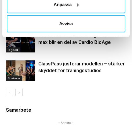
Anpassa
Sensopro förändrar vårt sätt att värma
upp, steg för steg
Träning
Avvisa
EGYM och Wattbike integreras – VO2
max blir en del av Cardio BioAge
Digitalt
ClassPass justerar modellen – stärker
skyddet för träningsstudios
Business
Samarbete
- Annons -