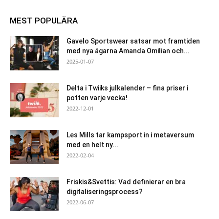
MEST POPULÄRA
Gavelo Sportswear satsar mot framtiden
med nya ägarna Amanda Omilian och...
2025-01-07
Delta i Twiiks julkalender – fina priser i
potten varje vecka!
2022-12-01
Les Mills tar kampsport in i metaversum
med en helt ny...
2022-02-04
Friskis&Svettis: Vad definierar en bra
digitaliseringsprocess?
2022-06-07