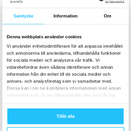
Förra artikeln
Nästa artikel
Samtycke
Information
Om
Technogym ökade intäkterna
Medley vinner upphandling om
med 18 procent under 2022
Harjagersbadet i Kävlinge
Denna webbplats använder cookies
Vi använder enhetsidentifierare för att anpassa innehållet
och annonserna till användarna, tillhandahålla funktioner
för sociala medier och analysera vår trafik. Vi
vidarebefordrar även sådana identifierare och annan
information från din enhet till de sociala medier och
annons- och analysföretag som vi samarbetar med.
Brian van den Brink
Dessa kan i sin tur kombinera informationen med annan
information som du har tillhandahållit eller som de har
samlat in när du har använt deras tjänster.
Tillåt alla
Relaterade artiklar
Mer av samma författare