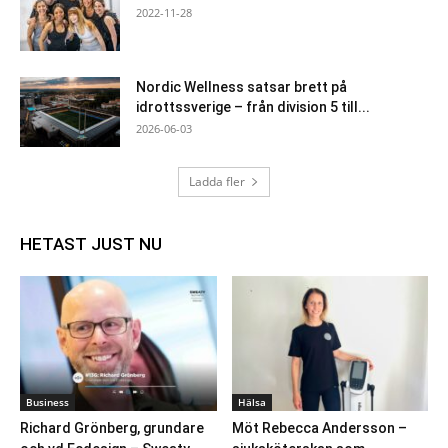
2022-11-28
Nordic Wellness satsar brett på
idrottssverige – från division 5 till...
2026-06-03
Ladda fler
HETAST JUST NU
Business
Hälsa
Richard Grönberg, grundare
Möt Rebecca Andersson –