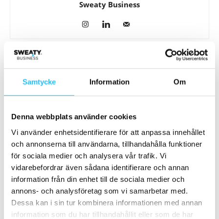
Sweaty Business
Relaterade artiklar
Mer av samma författare
Samtycke
Information
Om
Milon × InBody: Excentrisk träning
bygger mer muskler – nu ska det
bevisas
Business
Denna webbplats använder cookies
Vi använder enhetsidentifierare för att anpassa innehållet
Certifierad Longevity Coach – nytt
och annonserna till användarna, tillhandahålla funktioner
erbjudande från InBody
för sociala medier och analysera vår trafik. Vi
Business
vidarebefordrar även sådana identifierare och annan
information från din enhet till de sociala medier och
InBody380: mänsklig kompetens i
annons- och analysföretag som vi samarbetar med.
centrum när data ska bli resultat
Dessa kan i sin tur kombinera informationen med annan
Business
information som du har tillhandahållit eller som de har