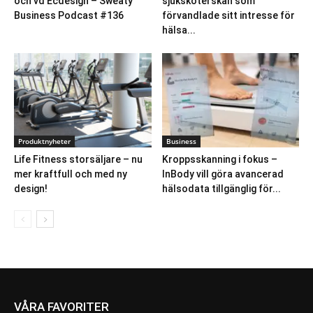
och vd Ecdesign – Sweaty
sjuksköterskan som
Business Podcast #136
förvandlade sitt intresse för
hälsa...
Produktnyheter
Business
Life Fitness storsäljare – nu
Kroppsskanning i fokus –
mer kraftfull och med ny
InBody vill göra avancerad
design!
hälsodata tillgänglig för...
VÅRA FAVORITER