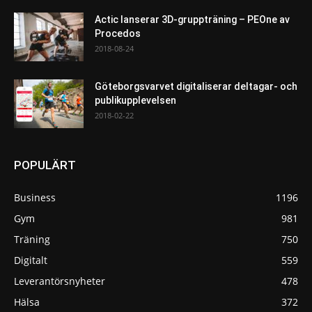
Actic lanserar 3D-gruppträning – PEOne av
Procedos
2018-08-24
Göteborgsvarvet digitaliserar deltagar- och
publikupplevelsen
2018-02-22
POPULÄRT
Business
1196
Gym
981
Träning
750
Digitalt
559
Leverantörsnyheter
478
Hälsa
372