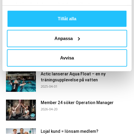
samlat in när du har använt deras tjänster.
Tillåt alla
Samarbete
Anpassa
- Annons -
Avvisa
MEST POPULÄRA
Actic lanserar Aqua Float – en ny
träningsupplevelse på vatten
2025-04-01
Member 24 söker Operation Manager
2026-04-20
Lojal kund = lönsam medlem?