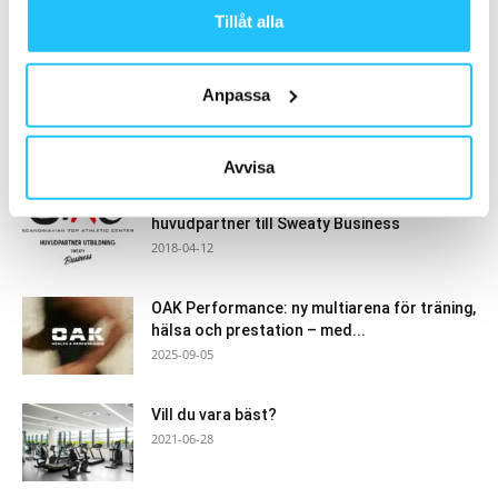
Tillåt alla
Samarbete
- Annons -
Anpassa
MEST POPULÄRA
Avvisa
Utbildningsföretaget STAC går in som
huvudpartner till Sweaty Business
2018-04-12
OAK Performance: ny multiarena för träning,
hälsa och prestation – med...
2025-09-05
Vill du vara bäst?
2021-06-28