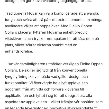
design som gör klovanvändning tillgängligt för alla.
Traditionella klovar kan vara komplicerade att använda,
tunga och svåra att trä på – ett extra moment som många
användare väljer att hoppa över. Med Eleiko Öppen
Collars placerar lyftaren klovarna enkelt bredvid
viktskivorna och trycker ner spaken för att låsa dem på
plats, vilket säkrar vikterna snabbt med en
enhandsrörelse.
– ”Användarvänligheten utmärker verkligen Eleiko Öppen
Collars. De skiljer sig tydligt från konventionella
tyngdlyftningsklovar, både vad gäller design och
funktionalitet. Vi övervägde hela lyftupplevelsen
noggrant, från att hitta och förvara klovarna till
applikationen och lyftet i sig för att uppgradera alla
aspekter av upplevelsen – vilket främjar vår position som
en ledande leverantör av innovativa styrkeprodukter,”