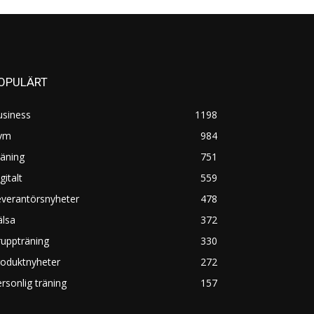
OPULÄRT
usiness
1198
ym
984
äning
751
gitalt
559
everantörsnyheter
478
älsa
372
uppträning
330
roduktnyheter
272
rsonlig träning
157