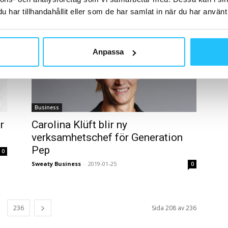
Brian van den Brink
-
2019-01-31
0
har tillhandahållit eller som de har samlat in när du har använt 
Anpassa
Business
r
Carolina Klüft blir ny
verksamhetschef för Generation
Pep
0
Sweaty Business
-
2019-01-25
0
236
Sida 208 av 236