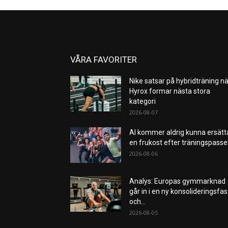
VÅRA FAVORITER
Nike satsar på hybridträning nä
Hyrox formar nästa stora
kategori
2026-08-07
AI kommer aldrig kunna ersätt
en frukost efter träningspass
2026-08-06
Analys: Europas gymmarknad
går in i en ny konsolideringsfas
och...
2026-08-05