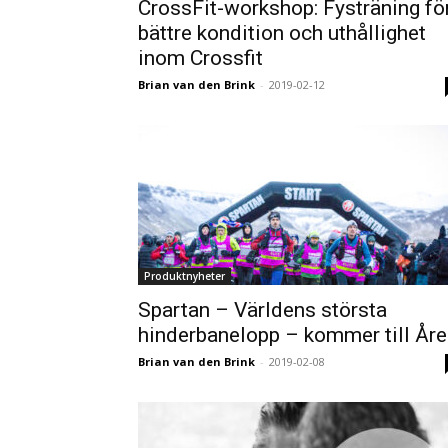
CrossFit-workshop: Fysträning fö
bättre kondition och uthållighet
inom Crossfit
Brian van den Brink
-
2019-02-12
Produktnyheter
Spartan – Världens största
hinderbanelopp – kommer till Åre
Brian van den Brink
-
2019-02-08