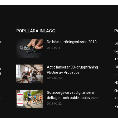
POPULÄRA INLÄGG
P
r
De bästa träningsskorna 2019
B
2019-02-11
G
Tr
Di
Actic lanserar 3D-gruppträning –
a
PEOne av Procedos
et
L
2018-08-24
H
Gr
Göteborgsvarvet digitaliserar
deltagar- och publikupplevelsen
P
 –
2018-02-22
Pe