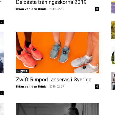
r
De bästa träningsskorna 2019
Brian van den Brink
-
2019-02-11
0
0
Digitalt
Zwift Runpod lanseras i Sverige
Brian van den Brink
-
2019-02-07
0
0