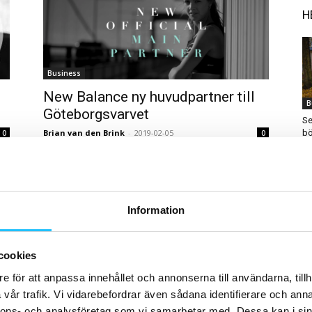
H
Business
New Balance ny huvudpartner till
B
Göteborgsvarvet
Se
Brian van den Brink
-
2019-02-05
bö
0
0
Information
B
Te
cookies
st
Träning
Bi
e för att anpassa innehållet och annonserna till användarna, tillh
Tjurruset växer – två nya orter
vår trafik. Vi vidarebefordrar även sådana identifierare och anna
tillkommer
0
nnons- och analysföretag som vi samarbetar med. Dessa kan i sin