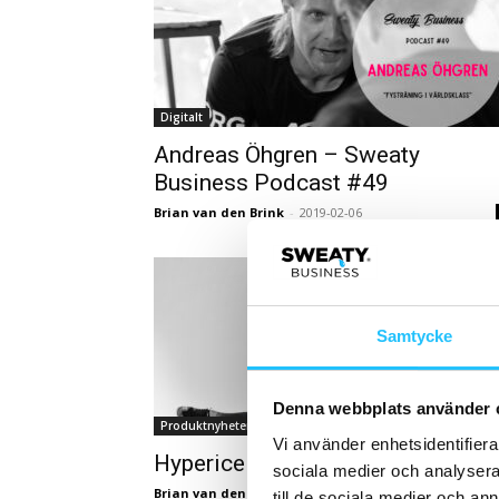
Digitalt
Andreas Öhgren – Sweaty
Business Podcast #49
Brian van den Brink
-
2019-02-06
Samtycke
Denna webbplats använder 
Produktnyheter
Vi använder enhetsidentifierar
Hyperice lanseras i Sverige
sociala medier och analysera 
Brian van den Brink
-
2019-02-04
till de sociala medier och a