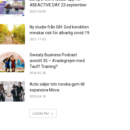
#BEACTIVE DAY 23 september
2022-06-09
Ny studie från GIH: God kondition
minskar risk för allvarlig covid-19
2021-11-05
Sweaty Business Podcast
avsnitt 35 – #vadegrejen med
Tauff Training?
2018-02-28
Actic säljer tolv norska gym till
expansiva Mova
2025-04-18
Ladda fler