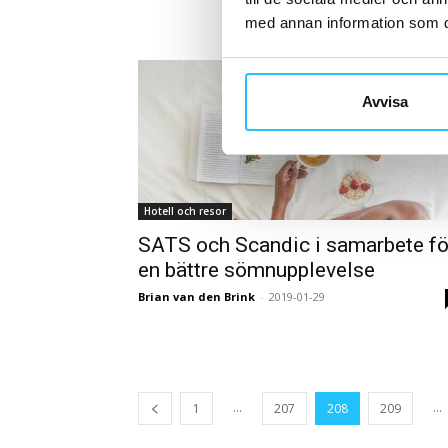
med annan information som du 
Avvisa
Hotell och resor
SATS och Scandic i samarbete fö
en bättre sömnupplevelse
Brian van den Brink
-
2019-01-29
...
...
1
207
208
209