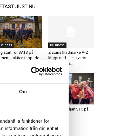
ETAST JUST NU
usiness
Business
g start för SATS på
Zlatans klädmärke A-Z
rsen – aktien tappade
läggs ned – en kvarts
miljard upp i...
Om
usiness
Business
chnogym Nordic
Träningskedjan STC på
ärker satsningen på
offensiven
ocircuit och Checkup
andahålla funktioner för
n information från din enhet
 tur kombinera informationen