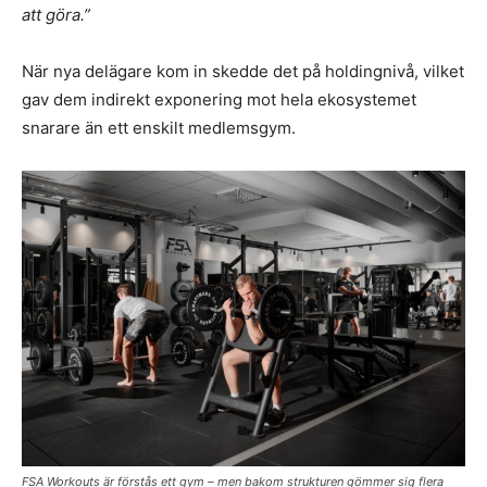
att göra.”
När nya delägare kom in skedde det på holdingnivå, vilket
gav dem indirekt exponering mot hela ekosystemet
snarare än ett enskilt medlemsgym.
FSA Workouts är förstås ett gym – men bakom strukturen gömmer sig flera