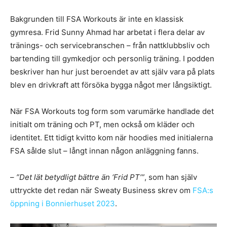
Bakgrunden till FSA Workouts är inte en klassisk
gymresa. Frid Sunny Ahmad har arbetat i flera delar av
tränings- och servicebranschen – från nattklubbsliv och
bartending till gymkedjor och personlig träning. I podden
beskriver han hur just beroendet av att själv vara på plats
blev en drivkraft att försöka bygga något mer långsiktigt.
När FSA Workouts tog form som varumärke handlade det
initialt om träning och PT, men också om kläder och
identitet. Ett tidigt kvitto kom när hoodies med initialerna
FSA sålde slut – långt innan någon anläggning fanns.
–
”Det lät betydligt bättre än ‘Frid PT’”
, som han själv
uttryckte det redan när Sweaty Business skrev om
FSA:s
öppning i Bonnierhuset 2023
.