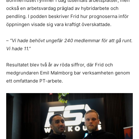
Bonnierhuset rymmer i dag tusentals arbetsplatser, men
också en arbetsvardag präglad av hybridarbete och
pendling. I podden beskriver Frid hur prognoserna inför
öppningen visade sig vara kraftigt överskattade.
–
”Vi hade behövt ungefär 240 medlemmar för att gå runt.
Vi hade 11.”
Resultatet blev två år av röda siffror, där Frid och
medgrundaren Emil Malmborg bar verksamheten genom
ett omfattande PT-arbete.