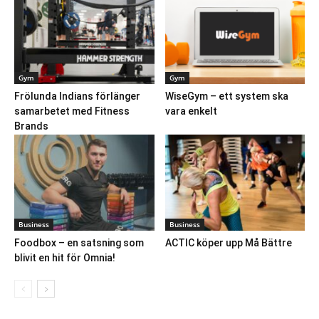
Gym
Gym
Frölunda Indians förlänger
WiseGym – ett system ska
samarbetet med Fitness
vara enkelt
Brands
Business
Business
Foodbox – en satsning som
ACTIC köper upp Må Bättre
blivit en hit för Omnia!