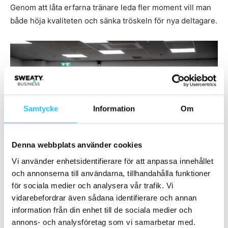
Genom att låta erfarna tränare leda fler moment vill man
både höja kvaliteten och sänka tröskeln för nya deltagare.
Samtycke
Information
Om
Denna webbplats använder cookies
Vi använder enhetsidentifierare för att anpassa innehållet
och annonserna till användarna, tillhandahålla funktioner
för sociala medier och analysera vår trafik. Vi
PT-kollegan Emil coachar helt vanliga människor som vill träna kampsport.
FSA:s prioritering är inte att ta fram tävlande kampsportare, utan mer att
vidarebefordrar även sådana identifierare och annan
använda deras metod för motions skull.
information från din enhet till de sociala medier och
annons- och analysföretag som vi samarbetar med.