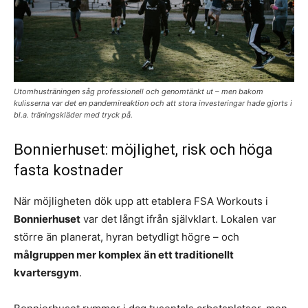
Utomhusträningen såg professionell och genomtänkt ut – men bakom
kulisserna var det en pandemireaktion och att stora investeringar hade gjorts i
bl.a. träningskläder med tryck på.
Bonnierhuset: möjlighet, risk och höga
fasta kostnader
När möjligheten dök upp att etablera FSA Workouts i
Bonnierhuset
var det långt ifrån självklart. Lokalen var
större än planerat, hyran betydligt högre – och
målgruppen mer komplex än ett traditionellt
kvartersgym
.