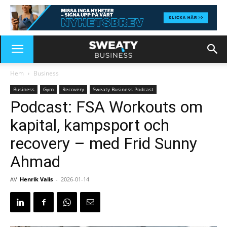
Hem
Business
Business
Gym
Recovery
Sweaty Business Podcast
Podcast: FSA Workouts om
kapital, kampsport och
recovery – med Frid Sunny
Ahmad
AV
Henrik Valis
-
2026-01-14