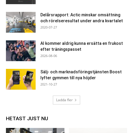
Delårsrapport: Actic minskar omsättning
och rörelseresultat under andra kvartalet
2020-07-27
AI kommer aldrig kunna ersätta en frukost
efter träningspasset
2026-08-06
Sälj- och marknadsföringstjänsten Boost
lyfter gymmen till nya höjder
2021-10-27
Ladda fler
HETAST JUST NU