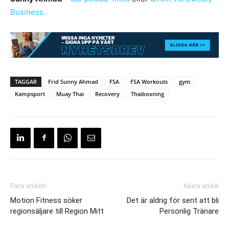
Business.
TAGGAR
Frid Sunny Ahmad
FSA
FSA Workouts
gym
Kampsport
Muay Thai
Recovery
Thaiboxning
Förra artikeln
Nästa artikel
Motion Fitness söker
Det är aldrig för sent att bli
regionsäljare till Region Mitt
Personlig Tränare