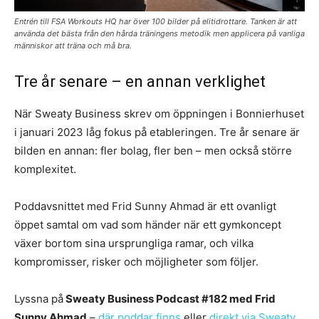
Entrén till FSA Workouts HQ har över 100 bilder på elitidrottare. Tanken är att
använda det bästa från den hårda träningens metodik men applicera på vanliga
människor att träna och må bra.
Tre år senare – en annan verklighet
När Sweaty Business skrev om öppningen i Bonnierhuset
i januari 2023 låg fokus på etableringen. Tre år senare är
bilden en annan: fler bolag, fler ben – men också större
komplexitet.
Poddavsnittet med Frid Sunny Ahmad är ett ovanligt
öppet samtal om vad som händer när ett gymkoncept
växer bortom sina ursprungliga ramar, och vilka
kompromisser, risker och möjligheter som följer.
Lyssna på
Sweaty Business Podcast #182 med Frid
Sunny Ahmad
–
där poddar finns
eller
direkt via Sweaty