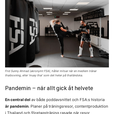
Frid Sunny Ahmad (akronymt FSA), håller mitsar när en medlem tränar
thaiboxning, eller ’muay thai’ som det heter på thailändska.
Pandemin – när allt gick åt helvete
En central del
av både poddavsnittet och FSA:s historia
är
pandemin
. Planer på träningsresor, contentproduktion
i Thailand och företagsträning rasade när resor