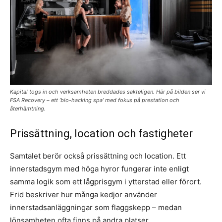
Kapital togs in och verksamheten breddades sakteligen. Här på bilden ser vi
FSA Recovery – ett ’bio-hacking spa’ med fokus på prestation och
återhämtning.
Prissättning, location och fastigheter
Samtalet berör också prissättning och location. Ett
innerstadsgym med höga hyror fungerar inte enligt
samma logik som ett lågprisgym i ytterstad eller förort.
Frid beskriver hur många kedjor använder
innerstadsanläggningar som flaggskepp – medan
lönsamheten ofta finns på andra platser.