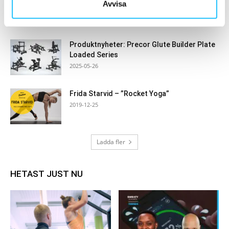
Avvisa
ut? Få...
2022-11-04
Produktnyheter: Precor Glute Builder Plate
Loaded Series
2025-05-26
Frida Starvid – ”Rocket Yoga”
2019-12-25
Ladda fler
HETAST JUST NU