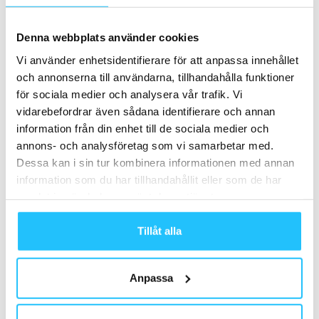
Fortsatta problem för F45 –
aktiekursen rasar och företaget
Denna webbplats använder cookies
avnoteras från börsen
Business
Vi använder enhetsidentifierare för att anpassa innehållet
och annonserna till användarna, tillhandahålla funktioner
för sociala medier och analysera vår trafik. Vi
vidarebefordrar även sådana identifierare och annan
information från din enhet till de sociala medier och
Samarbete
annons- och analysföretag som vi samarbetar med.
Dessa kan i sin tur kombinera informationen med annan
- Annons -
information som du har tillhandahållit eller som de har
samlat in när du har använt deras tjänster.
MEST POPULÄRA
Tillåt alla
Coaches Congress inleder partnerskap med
Rogue Fitness
2025-06-25
Anpassa
Hur kan ett logistikcenter på 10 000 kvm se