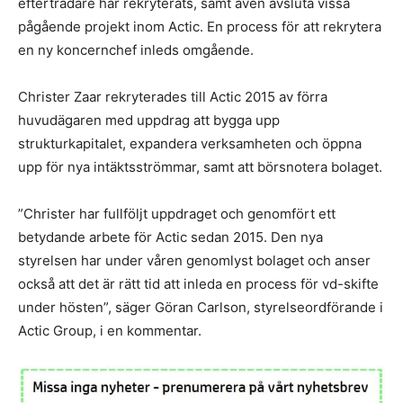
efterträdare har rekryterats, samt även avsluta vissa
pågående projekt inom Actic. En process för att rekrytera
en ny koncernchef inleds omgående.
Christer Zaar rekryterades till Actic 2015 av förra
huvudägaren med uppdrag att bygga upp
strukturkapitalet, expandera verksamheten och öppna
upp för nya intäktsströmmar, samt att börsnotera bolaget.
”Christer har fullföljt uppdraget och genomfört ett
betydande arbete för Actic sedan 2015. Den nya
styrelsen har under våren genomlyst bolaget och anser
också att det är rätt tid att inleda en process för vd-skifte
under hösten”, säger Göran Carlson, styrelseordförande i
Actic Group, i en kommentar.