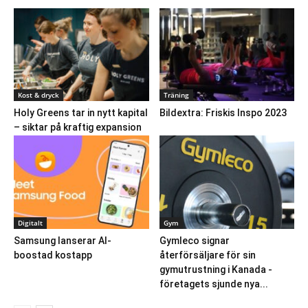
Kost & dryck
Träning
Holy Greens tar in nytt kapital
Bildextra: Friskis Inspo 2023
– siktar på kraftig expansion
Digitalt
Gym
Samsung lanserar AI-
Gymleco signar
boostad kostapp
återförsäljare för sin
gymutrustning i Kanada -
företagets sjunde nya...