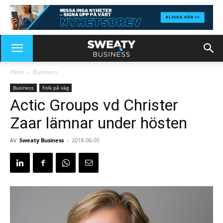
Hem
Business
Business
Folk på väg
Actic Groups vd Christer
Zaar lämnar under hösten
AV
Sweaty Business
-
2018-06-05