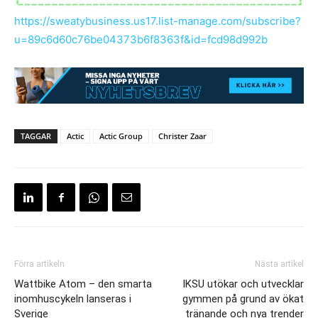
https://sweatybusiness.us17.list-manage.com/subscribe?
u=89c6d60c76be04373b6f8363f&id=fcd98d992b
TAGGAR
Actic
Actic Group
Christer Zaar
Förra artikeln
Nästa artikel
Wattbike Atom – den smarta
IKSU utökar och utvecklar
inomhuscykeln lanseras i
gymmen på grund av ökat
Sverige
tränande och nya trender