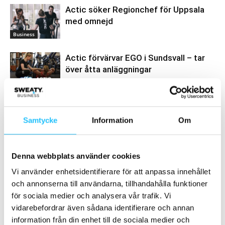
Actic söker Regionchef för Uppsala
med omnejd
Business
Actic förvärvar EGO i Sundsvall – tar
över åtta anläggningar
Business
Samtycke
Information
Om
Samarbete
Denna webbplats använder cookies
- Annons -
Vi använder enhetsidentifierare för att anpassa innehållet
och annonserna till användarna, tillhandahålla funktioner
MEST POPULÄRA
för sociala medier och analysera vår trafik. Vi
vidarebefordrar även sådana identifierare och annan
Eleiko lanserar nästa generation
information från din enhet till de sociala medier och