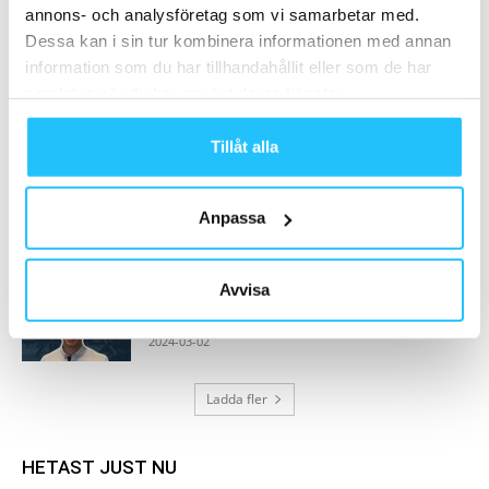
skivstänger
annons- och analysföretag som vi samarbetar med.
2025-09-03
Dessa kan i sin tur kombinera informationen med annan
information som du har tillhandahållit eller som de har
Stockholm Marathon och Göteborgsvarvet
samlat in när du har använt deras tjänster.
lyfter igen efter pandemin
2023-01-21
Tillåt alla
Eleikos skivstång prisas med internationell
designutmärkelse
Anpassa
2026-07-10
Avvisa
John Nilsson utnämnd till säljchef för
svenska marknaden hos Motion Fitness
2024-03-02
Ladda fler
HETAST JUST NU