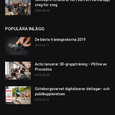
steg för steg
2026-08-04
POPULÄRA INLÄGG
De bästa träningsskorna 2019
2019-02-11
Actic lanserar 3D-gruppträning – PEOne av
Procedos
2018-08-24
Göteborgsvarvet digitaliserar deltagar- och
publikupplevelsen
2018-02-22