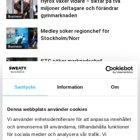
Hyrox växer vidare – siktar på två
miljoner deltagare och förändrar
gymmarknaden
Business
Medley söker regionchef för
Stockholm/Norr
Business
STC söker marknadschef
Business
Samtycke
Information
Om
Denna webbplats använder cookies
Samarbete
Vi använder enhetsidentifierare för att anpassa innehållet
- Annons -
och annonserna till användarna, tillhandahålla funktioner
för sociala medier och analysera vår trafik. Vi