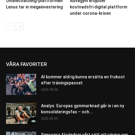
Onlinecoaching-plattformen
Advagym erbjuder
Lenus tar in megainvestering
kostnadsfri digital plattform
under corona-krisen
VÅRA FAVORITER
AI kommer aldrig kunna ersätta en frukost
efter träningspasset
2026-08-06
Analys: Europas gymmarknad går in i en ny
konsolideringsfas – och...
2026-08-05
Sensopro förändrar vårt sätt att värma upp,