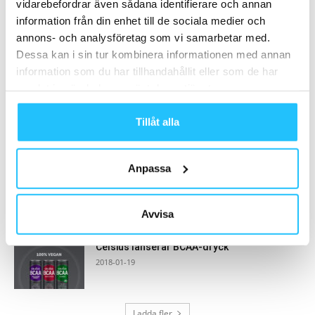
vidarebefordrar även sådana identifierare och annan
MEST POPULÄRA
information från din enhet till de sociala medier och
annons- och analysföretag som vi samarbetar med.
Twiik lanserar Twiik Premium – Ett
Dessa kan i sin tur kombinera informationen med annan
abonnemang för online- och hybridträning
information som du har tillhandahållit eller som de har
2023-09-14
samlat in när du har använt deras tjänster.
Patrick Rapp – ny skribent hos Sweaty
Tillåt alla
Business
2019-10-06
Anpassa
Friskis-grundaren Johan Holmsäter
avskedad från prestigeuppdrag
2020-11-28
Avvisa
Celsius lanserar BCAA-dryck
2018-01-19
Ladda fler