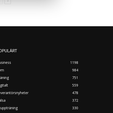
OPULÄRT
usiness
1198
ym
984
äning
751
gitalt
559
everantörsnyheter
478
älsa
372
uppträning
330