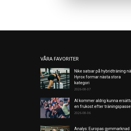
VÅRA FAVORITER
Nike satsar på hybridträning nä
Hyrox formar nästa stora
kategori
2026-08-07
AI kommer aldrig kunna ersätt
en frukost efter träningspass
2026-08-06
Analys: Europas gymmarknad