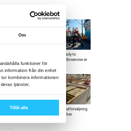
ETAST JUST NU
Om
igitalt
Business
EAT with Kayla Itsines
Let`s get ready to
från personlig tränare
RUMBLE! – Boxercise är
andahålla funktioner för
l att leda...
tillbaka
n information från din enhet
 tur kombinera informationen
deras tjänster.
ruppträning
Erbjudande
Tillåt alla
ga – världens mest
Eleiko lagerutförsäljning
pulära träningsform
8-10 december
20