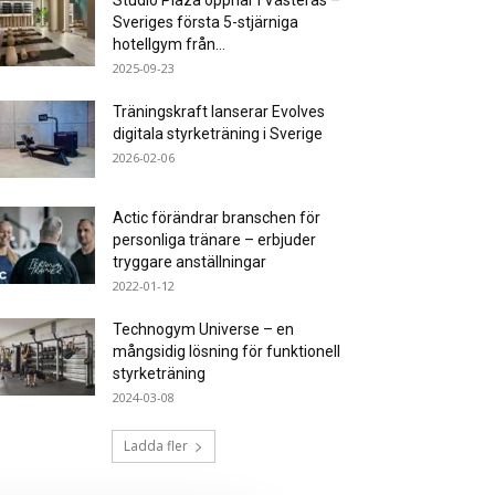
Studio Plaza öppnar i Västerås –
Sveriges första 5-stjärniga
hotellgym från...
2025-09-23
Träningskraft lanserar Evolves
digitala styrketräning i Sverige
2026-02-06
Actic förändrar branschen för
personliga tränare – erbjuder
tryggare anställningar
2022-01-12
Technogym Universe – en
mångsidig lösning för funktionell
styrketräning
2024-03-08
Ladda fler