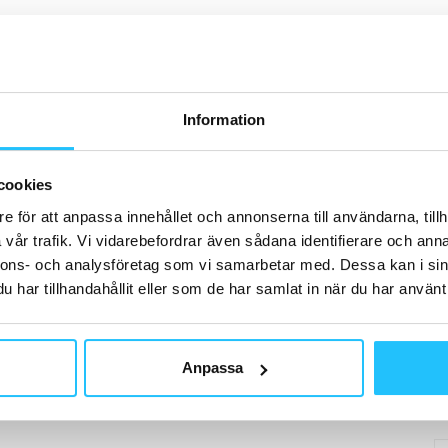
H
Information
D
cookies
SW
– 
e för att anpassa innehållet och annonserna till användarna, tillh
til
vår trafik. Vi vidarebefordrar även sådana identifierare och anna
nnons- och analysföretag som vi samarbetar med. Dessa kan i sin
har tillhandahållit eller som de har samlat in när du har använt 
G
Anpassa
Yo
po
20