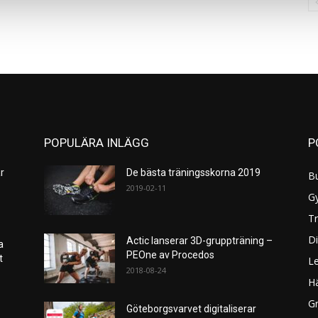
POPULÄRA INLÄGG
P
r
De bästa träningsskorna 2019
B
2019-02-11
G
Tr
Di
Actic lanserar 3D-gruppträning –
a
PEOne av Procedos
et
L
2018-08-24
H
Gr
Göteborgsvarvet digitaliserar