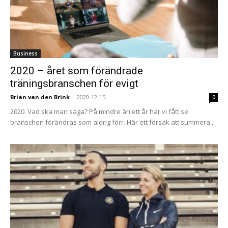
Business
2020 – året som förändrade
träningsbranschen för evigt
Brian van den Brink
-
2020-12-15
0
2020. Vad ska man säga? På mindre än ett år har vi fått se
branschen förändras som aldrig förr. Här ett försäk att summera...