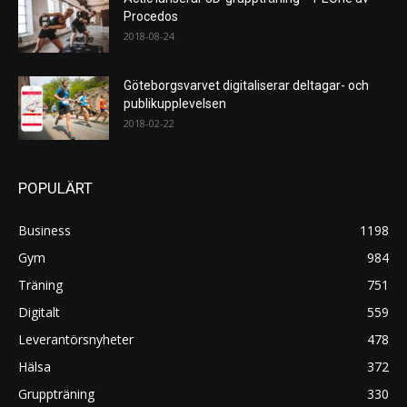
Procedos
2018-08-24
Göteborgsvarvet digitaliserar deltagar- och
publikupplevelsen
2018-02-22
POPULÄRT
Business
1198
Gym
984
Träning
751
Digitalt
559
Leverantörsnyheter
478
Hälsa
372
Gruppträning
330