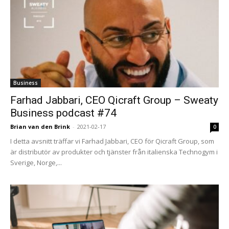
Business
Farhad Jabbari, CEO Qicraft Group – Sweaty
Business podcast #74
Brian van den Brink
-
2021-02-17
0
I detta avsnitt träffar vi Farhad Jabbari, CEO för Qicraft Group, som
är distributör av produkter och tjänster från italienska Technogym i
Sverige, Norge,...