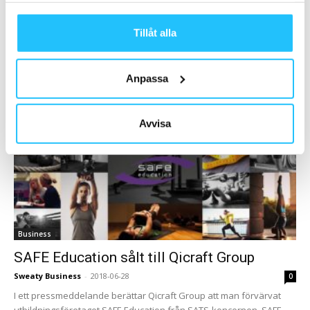
utbildningsföretaget Sports Club Education
Sweaty Business
-
2018-09-20
0
Tillåt alla
SAFE Education stärker sin position genom att förvärva det
Stockholmsbaserade utbildningsföretaget Sports Club Education. I
och med uppköpet tar Sports Club Educations medgrundare och...
Anpassa
Avvisa
Business
SAFE Education sålt till Qicraft Group
Sweaty Business
-
2018-06-28
0
I ett pressmeddelande berättar Qicraft Group att man förvärvat
utbildningsföretaget SAFE Education från SATS-koncernen. SAFE