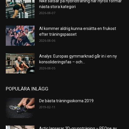
Nike satsar på hybridträning när Hyrox formar
nästa stora kategori
2026-08-07
AI kommer aldrig kunna ersätta en frukost
efter träningspasset
2026-08-06
Analys: Europas gymmarknad går in i en ny
konsolideringsfas – och...
2026-08-05
POPULÄRA INLÄGG
De bästa träningsskorna 2019
2019-02-11
Actic lanserar 3D-gruppträning – PEOne av