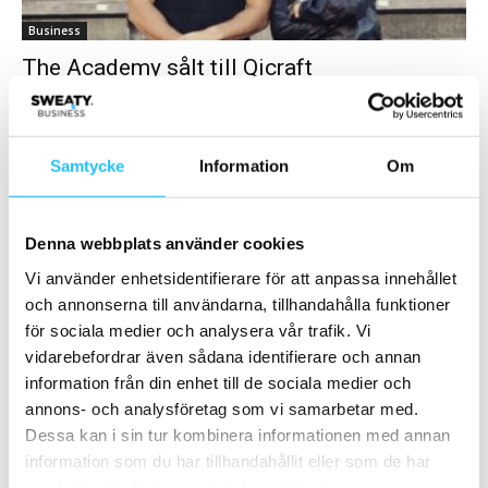
Business
The Academy sålt till Qicraft
Brian van den Brink
-
2019-05-12
0
För några dagar sedan stod det klart att utbildningsföretaget The
Academy sålts till Qicraft Group, som bland annat är distributörer
Samtycke
Information
Om
av varumärket Technogym i...
Denna webbplats använder cookies
Vi använder enhetsidentifierare för att anpassa innehållet
och annonserna till användarna, tillhandahålla funktioner
för sociala medier och analysera vår trafik. Vi
vidarebefordrar även sådana identifierare och annan
information från din enhet till de sociala medier och
annons- och analysföretag som vi samarbetar med.
Business
Dessa kan i sin tur kombinera informationen med annan
information som du har tillhandahållit eller som de har
SAFE Education förvärvar
samlat in när du har använt deras tjänster.