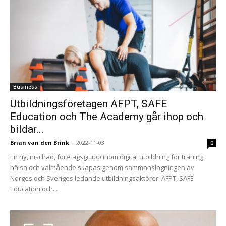
Business
Utbildningsföretagen AFPT, SAFE
Education och The Academy går ihop och
bildar...
Brian van den Brink
-
2022-11-03
0
En ny, nischad, företagsgrupp inom digital utbildning för träning,
hälsa och välmående skapas genom sammanslagningen av
Norges och Sveriges ledande utbildningsaktörer. AFPT, SAFE
Education och...