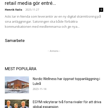
retail media gör entré...
Henrik Valis
-
2025-11-27
0
Actic tar in Nenda som leverantör av en ny digital skärmlösning på
sina anläggningar. Satsningen ska både förbättra
kommunikationen med medlemmarna och ge nya...
Samarbete
- Annons -
MEST POPULÄRA
Nordic Wellness har öppnat toppanläggning i
Luleå
2023-11-14
EGYM rekryterar två forna rivaler för att driva
global expansion