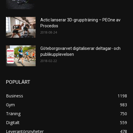
Actic lanserar 3D-gruppträning – PEOne av
Procedos
2018-08-24
Göteborgsvarvet digitaliserar deltagar- och
publikupplevelsen
2018-02-22
POPULÄRT
Business
1198
Gym
983
Träning
750
Digitalt
559
Leverantörsnyheter
478