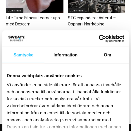
Business
Business
Life Time Fitness teamar upp
STC expanderar österut –
med Dexcom
Öppnar i Norrköping
Samtycke
Information
Om
Business
Business
Denna webbplats använder cookies
Fitness24Seven uppdaterar
Jenny Hansell – ny vd för
medlemsappen med
Rönisch
Vi använder enhetsidentifierare för att anpassa innehållet
träningsprogram
och annonserna till användarna, tillhandahålla funktioner
för sociala medier och analysera vår trafik. Vi
vidarebefordrar även sådana identifierare och annan
information från din enhet till de sociala medier och
annons- och analysföretag som vi samarbetar med.
Dessa kan i sin tur kombinera informationen med annan