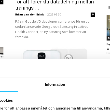
för att förenkla datadelning mellan
0
H
tränings-...
Brian van den Brink
-
2022-05-30
0
På sin Google I/O developer conference för en tid
sedan lanserade Google och Samsung initiativet
Health Connect, en ny satsning som kommer att
förenkla...
B
Pe
Wo
Bu
Information
D
Digitalt
Po
Google köper Fitbit
”M
On
Brian van den Brink
-
2019-11-04
0
cookies
0
Tech-jätten Google kliver in i wearables-marknaden
e för att anpassa innehållet och annonserna till användarna, tillh