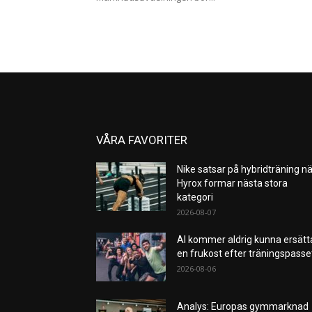
VÅRA FAVORITER
Nike satsar på hybridträning nä
Hyrox formar nästa stora
kategori
2026-08-07
AI kommer aldrig kunna ersätt
en frukost efter träningspass
2026-08-06
Analys: Europas gymmarknad