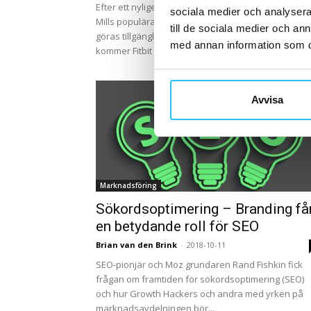
Efter ett nyligen tecknat samarbetsavtal kommer L
sociala medier och analysera 
Mills populära portfölj av onlinepass kommer att
till de sociala medier och a
göras tillgängliga på Fitbits premiumplattform. Total
med annan information som du 
kommer Fitbit -användare att få...
Avvisa
Marknadsföring
Sökordsoptimering – Branding få
en betydande roll för SEO
Brian van den Brink
-
2018-10-11
SEO-pionjär och Moz grundaren Rand Fishkin fick
frågan om framtiden för sökordsoptimering (SEO)
och hur Growth Hackers och andra med yrken på
marknadsavdelningen bör...