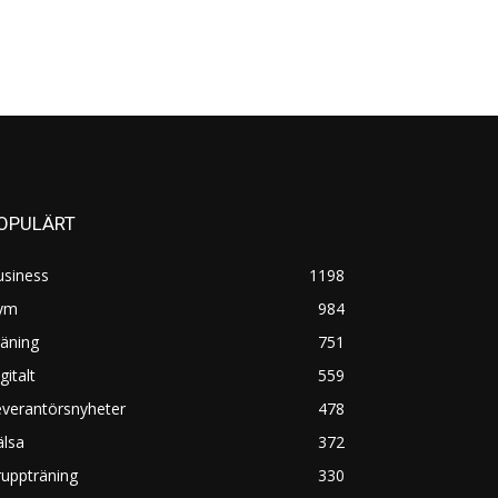
OPULÄRT
usiness
1198
ym
984
äning
751
gitalt
559
everantörsnyheter
478
älsa
372
uppträning
330