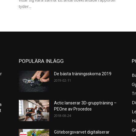
visar sig vara sanna. Ett antal obekräftade rapporter
tyder...
POPULÄRA INLÄGG
P
r
De bästa träningsskorna 2019
B
2019-02-11
G
Tr
Di
Actic lanserar 3D-gruppträning –
a
PEOne av Procedos
et
L
2018-08-24
H
Gr
Göteborgsvarvet digitaliserar