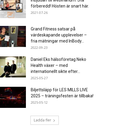
Inbjudan till webinarium: Stå
förberedd! Hösten är snart här.
2021-07-26
Grand Fitness satsar på
värdeskapande upplevelser –
fria mätningar med InBody...
2022-09-23
Daniel Eks hälsoföretag Neko
Health växer – med
internationellt sikte efter...
2025-05-27
Biljettsläpp för LES MILLS LIVE
2025 – träningsfesten är tillbaka!
2025-05-12
Ladda fler