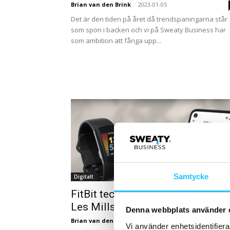
Brian van den Brink
-
2023-01-05
Det är den tiden på året då trendspaningarna står
som spön i backen och vi på Sweaty Business har
som ambition att fånga upp...
Samtycke
Digitalt
FitBit tecknar content-avtal med
Les Mills
Denna webbplats använder 
Brian van den Brink
-
2021-09-13
Vi använder enhetsidentifierar