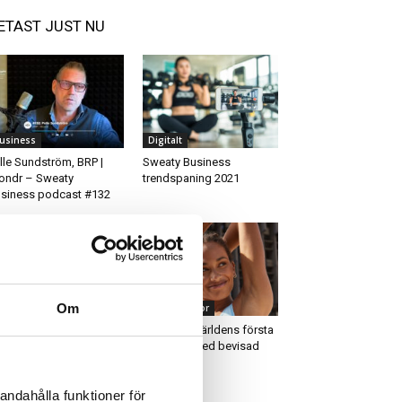
ETAST JUST NU
usiness
Digitalt
lle Sundström, BRP |
Sweaty Business
ndr – Sweaty
trendspaning 2021
siness podcast #132
Om
igitalt
Kläder & skor
dcast: Amanda
Casall har världens första
andyFit” Larsson –
sport-BH med bevisad
linecoaching
livslängd
andahålla funktioner för