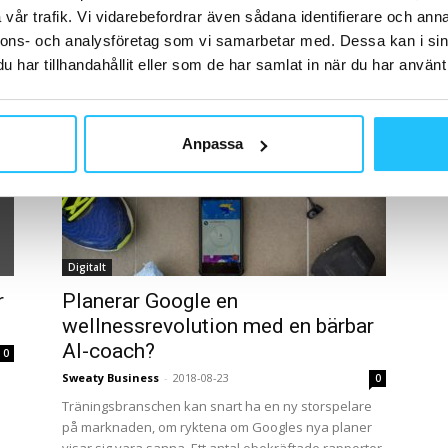
genom att köpa upp Fitbit för ca 2.1 miljarder USD.
es
vår trafik. Vi vidarebefordrar även sådana identifierare och anna
Köpet gör att Google ger sin in och...
nnons- och analysföretag som vi samarbetar med. Dessa kan i sin
t
har tillhandahållit eller som de har samlat in när du har använt 
Anpassa
Digitalt
r
Planerar Google en
wellnessrevolution med en bärbar
AI-coach?
0
Sweaty Business
-
2018-08-23
0
Träningsbranschen kan snart ha en ny storspelare
på marknaden, om ryktena om Googles nya planer