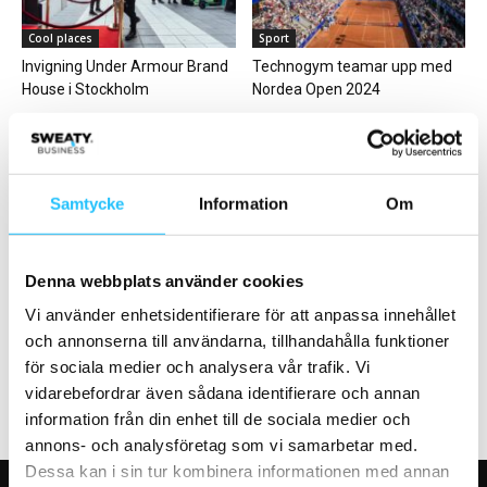
Cool places
Sport
Invigning Under Armour Brand
Technogym teamar upp med
House i Stockholm
Nordea Open 2024
Samtycke
Information
Om
Business
Sweaty Business Podcast
Denna webbplats använder cookies
Nordic Wellness når 400
Christian Ask – Sweaty
klubbar – jubileumsklubb
Business Podcast #69
Vi använder enhetsidentifierare för att anpassa innehållet
planeras i Göteborg
och annonserna till användarna, tillhandahålla funktioner
för sociala medier och analysera vår trafik. Vi
vidarebefordrar även sådana identifierare och annan
information från din enhet till de sociala medier och
annons- och analysföretag som vi samarbetar med.
Dessa kan i sin tur kombinera informationen med annan