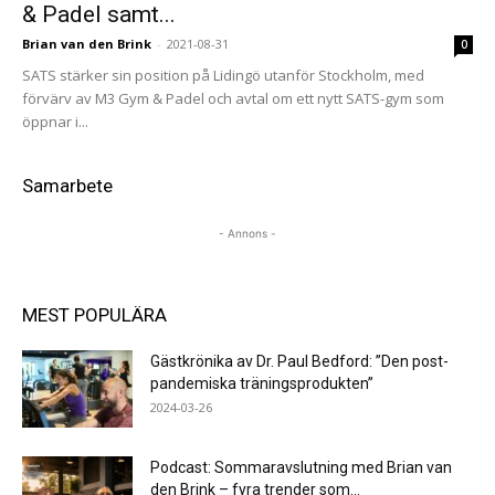
& Padel samt...
Brian van den Brink
-
2021-08-31
0
SATS stärker sin position på Lidingö utanför Stockholm, med
förvärv av M3 Gym & Padel och avtal om ett nytt SATS-gym som
öppnar i...
Samarbete
- Annons -
MEST POPULÄRA
Gästkrönika av Dr. Paul Bedford: ”Den post-
pandemiska träningsprodukten”
2024-03-26
Podcast: Sommaravslutning med Brian van
den Brink – fyra trender som...