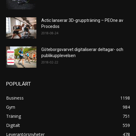
Actic lanserar 3D-gruppträning – PEOne av
Procedos
2018-08-24
Göteborgsvarvet digitaliserar deltagar- och
publikupplevelsen
2018-02-22
POPULÄRT
Business
1198
Gym
984
Träning
751
Digitalt
559
Leverantörsnyheter
478