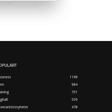
OPULÄRT
usiness
1198
ym
984
äning
751
gitalt
559
everantörsnyheter
478