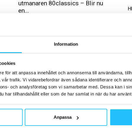
utmanaren 80classics – Blir nu
H
en...
Brian van den Brink
-
2023-02-28
0
0
Micom Fitness Partner har haft gym80 som en av sina
primära produkter sedan 2019. Märket är en ledande
tillverkare av högkvalitativ gymutrustning med över...
Information
B
El
oc
cookies
e för att anpassa innehållet och annonserna till användarna, tillh
vår trafik. Vi vidarebefordrar även sådana identifierare och anna
nnons- och analysföretag som vi samarbetar med. Dessa kan i sin
har tillhandahållit eller som de har samlat in när du har använt 
G
Business
Gy
Bildextra: Mi-Coms Gym &
20
Network Expo 2022
tv
Anpassa
Brian van den Brink
-
2022-10-17
0
0
Den 4 oktober bjöd Mi-Com in till ett lyckat och