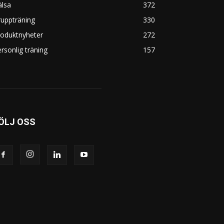
älsa
372
uppträning
330
roduktnyheter
272
rsonlig träning
157
ÖLJ OSS