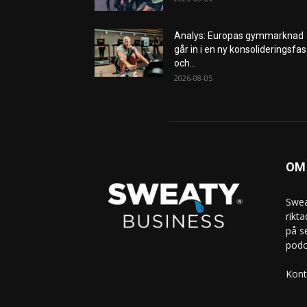
Analys: Europas gymmarknad
går in i en ny konsolideringsfas
och...
2026-08-05
OM
Swea
rikt
på s
podc
Kont