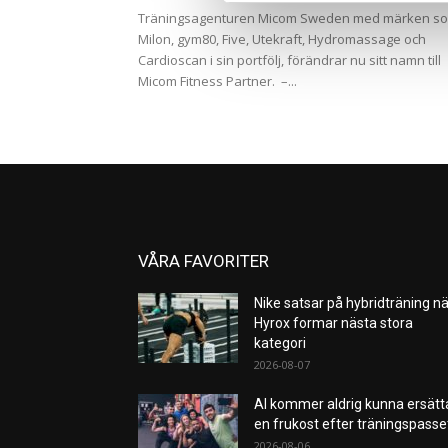
Träningsagenturen Micom Sweden med märken s
Milon, gym80, Five, Utekraft, Hydromassage och
Cardioscan i sin portfölj, förändrar nu sitt namn till
Micom Fitness Partner. –...
VÅRA FAVORITER
Nike satsar på hybridträning nä
Hyrox formar nästa stora
kategori
2026-08-07
AI kommer aldrig kunna ersätt
en frukost efter träningspass
2026-08-06