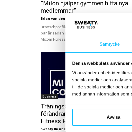
”Milon hjälper gymmen hitta nya
medlemmar”
Brian van den Brink
-
2023-03-28
Branschprofilen Kenny Isaksson tog steget för ett
par år sedan att starta sin egen träningsagentur –
Micom Fitness Partner. Ett av koncepten som de...
Samtycke
Denna webbplats använder 
Vi använder enhetsidentifierar
sociala medier och analysera 
till de sociala medier och a
med annan information som du 
Business
Träningsagenturen Micom
förändrar sitt namn – blir Micom
Avvisa
Fitness Partner
Sweaty Business
-
2023-01-09