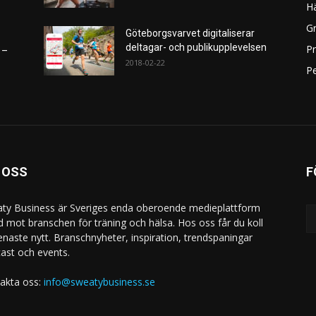
H
Gr
Göteborgsvarvet digitaliserar
deltagar- och publikupplevelsen
P
 –
2018-02-22
Pe
 OSS
F
ty Business är Sveriges enda oberoende medieplattform
ad mot branschen för träning och hälsa. Hos oss får du koll
enaste nytt. Branschnyheter, inspiration, trendspaningar
ast och events.
akta oss:
info@sweatybusiness.se