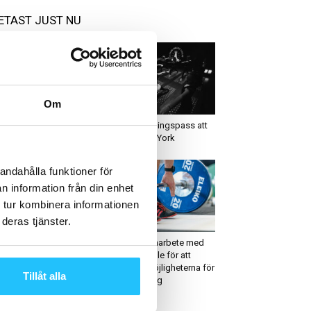
ETAST JUST NU
Om
usiness
Cool places
eiko satsar på tillväxt
7 coola träningspass att
h koncentrerad portfölj
testa i New York
andahålla funktioner för
n information från din enhet
 tur kombinera informationen
deras tjänster.
ym
Digitalt
mleco sätter punkt för
Eleiko i samarbete med
23 genom att släppa
Innowearable för att
å produktnyheter
utveckla möjligheterna för
Tillåt alla
styrketräning