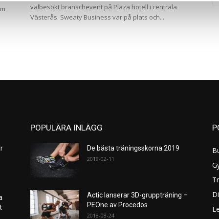
välbesökt branschevent på Plaza hotell i centrala
om
Västerås. Sweaty Business var på plats och...
POPULÄRA INLÄGG
P
r
De bästa träningsskorna 2019
B
2019-02-11
G
Tr
Di
Actic lanserar 3D-gruppträning –
a
PEOne av Procedos
et
L
2018-08-24