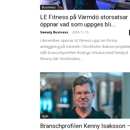
Business
LE Fitness på Värmdö storsatsar
öppnar vad som uppges bli...
Sweaty Business
-
2024-11-15
I december öppnar LE Fitness upp sin första
anläggning på Värmdö i Stockholm. Bakom projekte
står branschprofilen Rodrigo Urtubia med familj.LE
Fitness blir Stockholms...
Gym
Branschprofilen Kenny Isaksson 