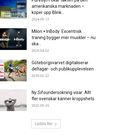
PureGym ökar takten på den
amerikanska marknaden –
köper upp Blink...
2024-09-13
Milon × InBody: Excentrisk
träning bygger mer muskler – nu
ska...
2026-04-02
Göteborgsvarvet digitaliserar
deltagar- och publikupplevelsen
2018-02-22
Ny Sifoundersökning visar: Allt
fler svenskar känner kroppshets
2022-09-26
Ladda fler