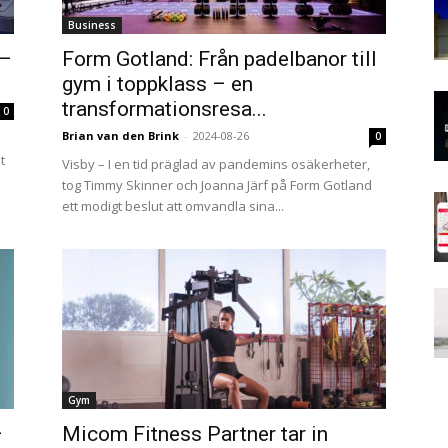
Business
 –
Form Gotland: Från padelbanor till
gym i toppklass – en
transformationsresa...
0
Brian van den Brink
-
2024-08-26
0
t
Visby – I en tid präglad av pandemins osäkerheter,
tog Timmy Skinner och Joanna Järf på Form Gotland
ett modigt beslut att omvandla sina...
Gym
–
Micom Fitness Partner tar in