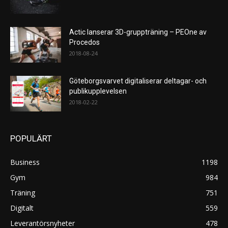
Actic lanserar 3D-gruppträning – PEOne av
Procedos
2018-08-24
Göteborgsvarvet digitaliserar deltagar- och
publikupplevelsen
2018-02-22
POPULÄRT
Business
1198
Gym
984
Träning
751
Digitalt
559
Leverantörsnyheter
478