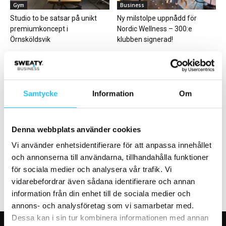
Gym
Business
Studio to be satsar på unikt
Ny milstolpe uppnådd för
premiumkoncept i
Nordic Wellness – 300:e
Örnsköldsvik
klubben signerad!
Samtycke
Information
Om
Gruppträning
Business
Denna webbplats använder cookies
Vem
Högre inkomst – mer träning
blir LES MILLS SUPERSTAR
Vi använder enhetsidentifierare för att anpassa innehållet
2022?
och annonserna till användarna, tillhandahålla funktioner
för sociala medier och analysera vår trafik. Vi
vidarebefordrar även sådana identifierare och annan
information från din enhet till de sociala medier och
annons- och analysföretag som vi samarbetar med.
Dessa kan i sin tur kombinera informationen med annan