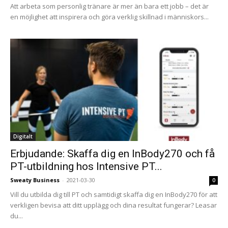
Att arbeta som personlig tränare är mer än bara ett jobb – det är
en möjlighet att inspirera och göra verklig skillnad i människors...
Digitalt
Erbjudande: Skaffa dig en InBody270 och få
PT-utbildning hos Intensive PT...
Sweaty Business
-
2021-03-30
0
Vill du utbilda dig till PT och samtidigt skaffa dig en InBody270 för att
verkligen bevisa att ditt upplägg och dina resultat fungerar? Leasar
du...