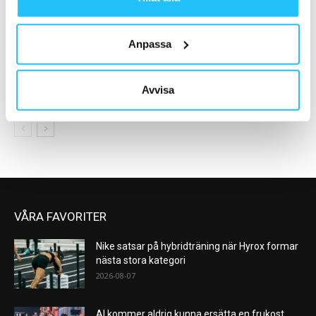
Anpassa
Digitalt
Digitalt
Strava köper outdoor-
Wexer och Motosumo i
Avvisa
äventyrsplattformen FATMAP
samarbete kring pulsträning
VÅRA FAVORITER
Nike satsar på hybridträning när Hyrox formar
nästa stora kategori
2026-08-07
AI kommer aldrig kunna ersätta en frukost