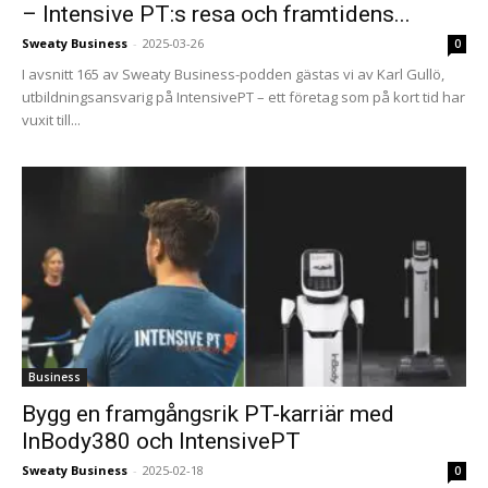
– Intensive PT:s resa och framtidens...
Sweaty Business
-
2025-03-26
0
I avsnitt 165 av Sweaty Business-podden gästas vi av Karl Gullö,
utbildningsansvarig på IntensivePT – ett företag som på kort tid har
vuxit till...
Business
Bygg en framgångsrik PT-karriär med
InBody380 och IntensivePT
Sweaty Business
-
2025-02-18
0