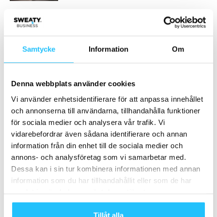
Friskis i Stockholm och Södertälje slår ihop
verksamheterna
2023-09-24
Samtycke
Information
Om
Ladda fler
Denna webbplats använder cookies
HETAST JUST NU
Vi använder enhetsidentifierare för att anpassa innehållet
och annonserna till användarna, tillhandahålla funktioner
för sociala medier och analysera vår trafik. Vi
vidarebefordrar även sådana identifierare och annan
information från din enhet till de sociala medier och
annons- och analysföretag som vi samarbetar med.
Dessa kan i sin tur kombinera informationen med annan
Business
Digitalt
information som du har tillhandahållit eller som de har
Kan ekonomiska incitament få
WONDR
samlat in när du har använt deras tjänster.
fler att röra på sig?
Tillåt alla