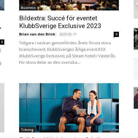
Business
Bildextra: Succé för eventet
,
KlubbSverige Exclusive 2023
Brian van den Brink
-
2023-02-11
0
0
Tidigare i veckan genomfördes årets första stora
branschevent, KlubbSveriges årliga event KSX
l
(KlubbSverige Exclusive), på Steam hotell i Västerås.
För stora delar av den svenska...
å
Träning