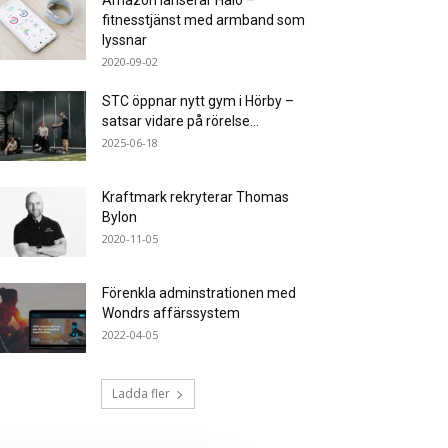
Amazon lanserar Halo –
fitnesstjänst med armband som
lyssnar
2020-09-02
STC öppnar nytt gym i Hörby –
satsar vidare på rörelse...
2025-06-18
Kraftmark rekryterar Thomas
Bylon
2020-11-05
Förenkla adminstrationen med
Wondrs affärssystem
2022-04-05
Ladda fler