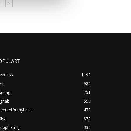
OPULÄRT
usiness
1198
ym
984
äning
751
gitalt
559
everantörsnyheter
478
älsa
372
uppträning
330