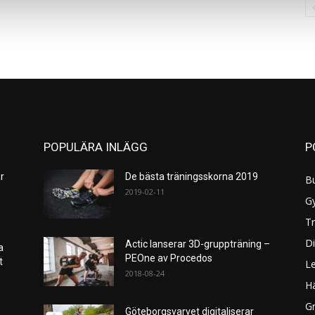
POPULÄRA INLÄGG
P
r
De bästa träningsskorna 2019
B
2019-02-11
G
Tr
Di
Actic lanserar 3D-gruppträning –
a
PEOne av Procedos
et
L
2018-08-24
H
Gr
Göteborgsvarvet digitaliserar