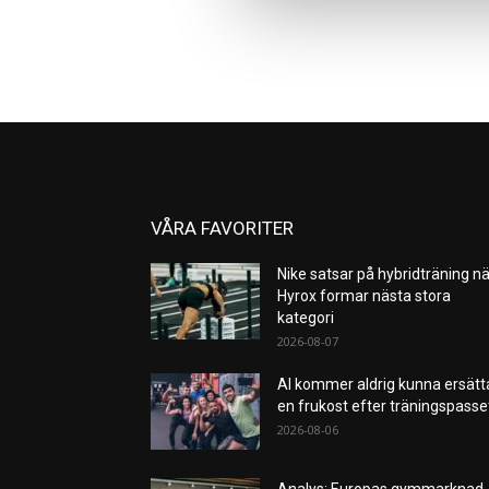
VÅRA FAVORITER
Nike satsar på hybridträning nä
Hyrox formar nästa stora
kategori
2026-08-07
AI kommer aldrig kunna ersätt
en frukost efter träningspass
2026-08-06