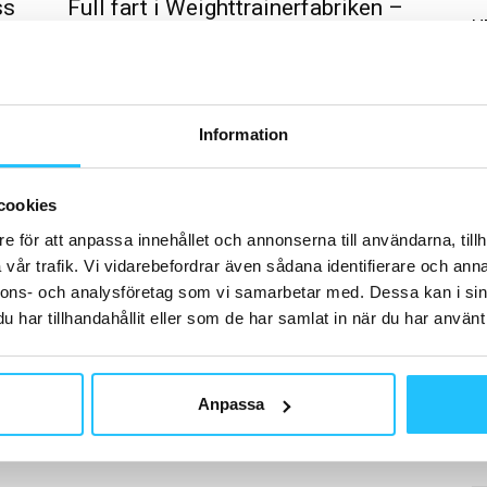
ss
Full fart i Weighttrainerfabriken –
H
dubbla utbildningar i januari
Sweaty Business
-
2021-02-05
0
0
Intresset och efterfrågan för att utbilda personal i
viktminskningskonceptet Weighttrainer är stort och i
Information
av
januari genomfördes därför dubbla utbildningar. En
med utbildare Isa Kjellsdotter i...
D
Pr
cookies
So
A
e för att anpassa innehållet och annonserna till användarna, tillh
vår trafik. Vi vidarebefordrar även sådana identifierare och anna
nnons- och analysföretag som vi samarbetar med. Dessa kan i sin
har tillhandahållit eller som de har samlat in när du har använt 
B
13
Anpassa
mä