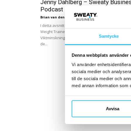
Jenny Dahlberg – Sweaty Busine
Podcast #87
Brian van den Brink
-
2021-11-03
I detta avsnitt träffar podden Jenny Dahlberg från
Weight Trainer för att prata viktminskningskoncept.
Samtycke
Viktminskning, uttryckt på ett eller annat vis, är ett 
de...
Denna webbplats använder 
Vi använder enhetsidentifierar
sociala medier och analysera 
till de sociala medier och a
med annan information som du 
Avvisa