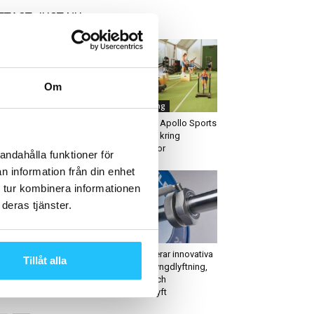
ETAST JUST NU
Om
igitalt
Gruppträning
ecor teamar upp med
HYROX och Apollo Sports
nys smarta gymlösning
teamar upp kring
dvagym
träninsgresor
andahålla funktioner för
n information från din enhet
 tur kombinera informationen
deras tjänster.
usiness
Gym
 saker mentalt starka
Eleiko lanserar innovativa
Tillåt alla
nniskor undviker
klovar för tyngdlyftning,
styrkelyft och
parastyrkelyft