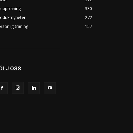
uppträning
330
roduktnyheter
272
rsonlig träning
157
ÖLJ OSS