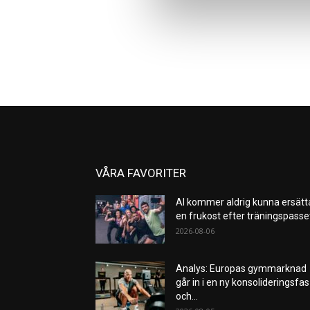
VÅRA FAVORITER
AI kommer aldrig kunna ersätt
en frukost efter träningspass
2026-08-06
Analys: Europas gymmarknad
går in i en ny konsolideringsfas
och...