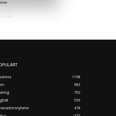
törer
OPULÄRT
usiness
1198
ym
983
äning
750
gitalt
559
everantörsnyheter
478
älsa
372