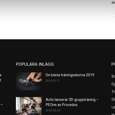
ak
POPULÄRA INLÄGG
P
a
De bästa träningsskorna 2019
B
et
2019-02-11
G
Tr
Di
Actic lanserar 3D-gruppträning –
 –
PEOne av Procedos
L
2018-08-24
H