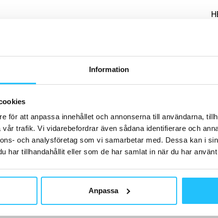
H
Information
P
På
he
cookies
G
e för att anpassa innehållet och annonserna till användarna, tillh
vår trafik. Vi vidarebefordrar även sådana identifierare och anna
nnons- och analysföretag som vi samarbetar med. Dessa kan i sin
har tillhandahållit eller som de har samlat in när du har använt 
B
MB
Anpassa
Bi
– 
br