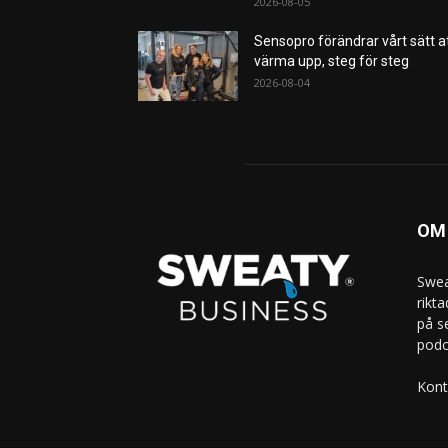
2026-08-05
Sensopro förändrar vårt sätt a
värma upp, steg för steg
2026-08-04
OM
Swea
rikt
på s
podc
Kont