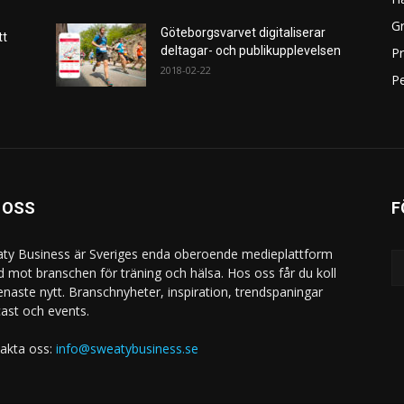
Gr
Göteborgsvarvet digitaliserar
tt
deltagar- och publikupplevelsen
P
2018-02-22
Pe
 OSS
F
ty Business är Sveriges enda oberoende medieplattform
ad mot branschen för träning och hälsa. Hos oss får du koll
enaste nytt. Branschnyheter, inspiration, trendspaningar
ast och events.
akta oss:
info@sweatybusiness.se