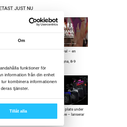
ETAST JUST NU
Om
roduktnyheter
Business
skerbjudanden på
Prana Festival – en
mmaträningsprylar från
folkfest för
ymleco
träningssugna, 8-9
september
andahålla funktioner för
n information från din enhet
 tur kombinera informationen
deras tjänster.
usiness
Erbjudande
M-konferensen 2025:
Concept på plats under
Tillåt alla
g Boss-formatet tillbaka
Les Mills Live – lanserar
exklusivt för
ny cykel...
anschens största