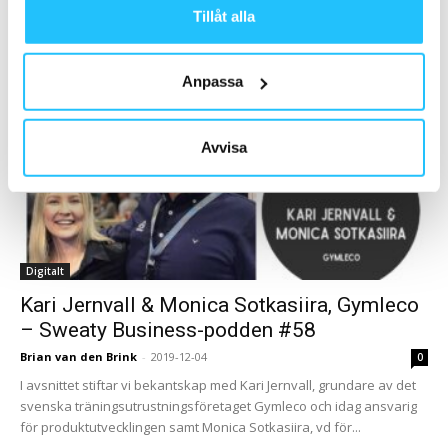
Gymleverantören tog in en officiell återförsäljare i slutet på 2020
Tillåt alla
och har nu...
Anpassa
Avvisa
Digitalt
Kari Jernvall & Monica Sotkasiira, Gymleco
– Sweaty Business-podden #58
Brian van den Brink
-
2019-12-04
0
I avsnittet stiftar vi bekantskap med Kari Jernvall, grundare av det
svenska träningsutrustningsföretaget Gymleco och idag ansvarig
för produktutvecklingen samt Monica Sotkasiira, vd för...