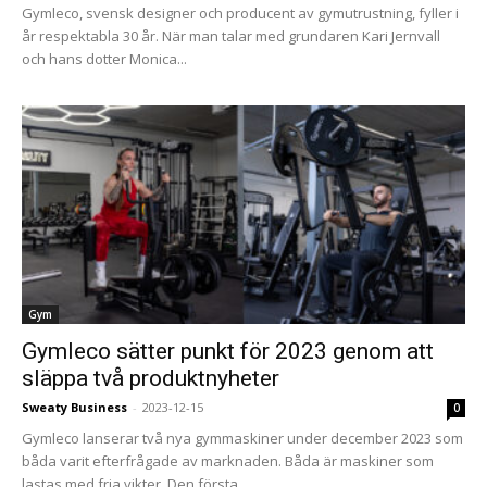
Gymleco, svensk designer och producent av gymutrustning, fyller i
år respektabla 30 år. När man talar med grundaren Kari Jernvall
och hans dotter Monica...
Gym
Gymleco sätter punkt för 2023 genom att
släppa två produktnyheter
Sweaty Business
-
2023-12-15
0
Gymleco lanserar två nya gymmaskiner under december 2023 som
båda varit efterfrågade av marknaden. Båda är maskiner som
lastas med fria vikter. Den första...