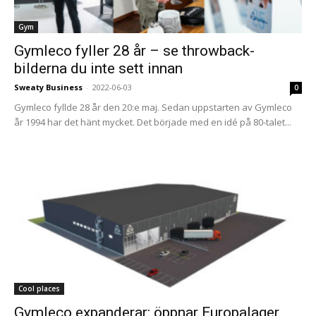
Gym
Gymleco fyller 28 år – se throwback-
bilderna du inte sett innan
Sweaty Business
-
2022-06-03
0
Gymleco fyllde 28 år den 20:e maj. Sedan uppstarten av Gymleco
år 1994 har det hänt mycket. Det började med en idé på 80-talet...
Cool places
Gymleco expanderar: öppnar Europalager