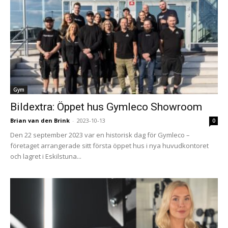
Gym
Bildextra: Öppet hus Gymleco Showroom
Brian van den Brink
-
2023-10-13
0
Den 22 september 2023 var en historisk dag för Gymleco –
företaget arrangerade sitt första öppet hus i nya huvudkontoret
och lagret i Eskilstuna...