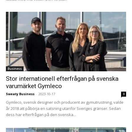
Business
Stor internationell efterfrågan på svenska
varumärket Gymleco
Sweaty Business
-
2023-10-17
0
Gymleco, svensk designer och producent av gymutrustning, valde
år 2018 att påbörja en satsning utanför Sveriges gränser. Sedan
dess har efterfrågan på den svenska...