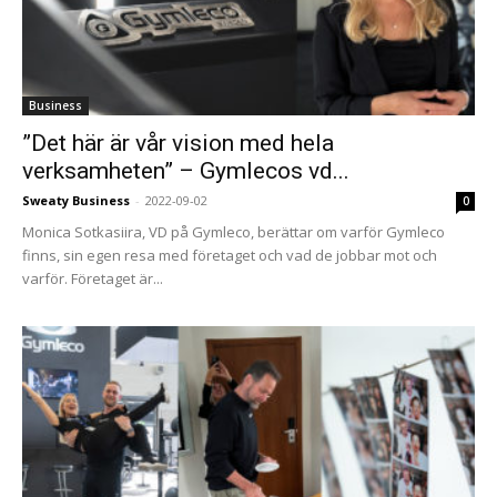
Business
”Det här är vår vision med hela
verksamheten” – Gymlecos vd...
Sweaty Business
-
2022-09-02
0
Monica Sotkasiira, VD på Gymleco, berättar om varför Gymleco
finns, sin egen resa med företaget och vad de jobbar mot och
varför. Företaget är...