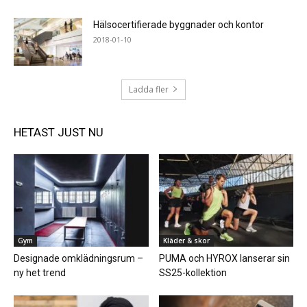
Hälsocertifierade byggnader och kontor
2018-01-10
Ladda fler
HETAST JUST NU
Gym
Kläder & skor
Designade omklädningsrum –
PUMA och HYROX lanserar sin
ny het trend
SS25-kollektion