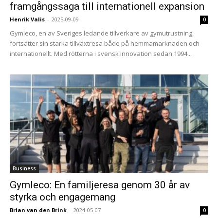
framgångssaga till internationell expansion
Henrik Valis
-
2025-09-09
0
Gymleco, en av Sveriges ledande tillverkare av gymutrustning,
fortsätter sin starka tillväxtresa både på hemmamarknaden och
internationellt. Med rötterna i svensk innovation sedan 1994...
Business
Gymleco: En familjeresa genom 30 år av
styrka och engagemang
Brian van den Brink
-
2024-05-07
0