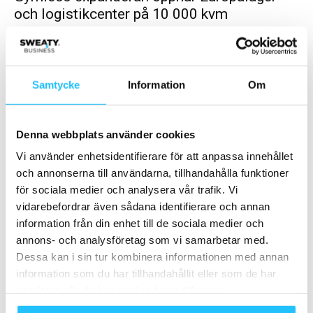
och logistikcenter på 10 000 kvm
Brian van den Brink
-
2021-08-27
0
För att tillgodose den stora efterfrågan från Sverige och Europa
öppnar Gymleco ett helt nytt lager och logistikcenter i Eskilstuna
och utökar sin lagerkapacitet...
Samtycke
Information
Om
Denna webbplats använder cookies
Vi använder enhetsidentifierare för att anpassa innehållet
och annonserna till användarna, tillhandahålla funktioner
för sociala medier och analysera vår trafik. Vi
vidarebefordrar även sådana identifierare och annan
information från din enhet till de sociala medier och
annons- och analysföretag som vi samarbetar med.
Gym
Dessa kan i sin tur kombinera informationen med annan
Exklusivt Gymleco showroom i Kina
information som du har tillhandahållit eller som de har
Brian van den Brink
-
2021-05-07
0
samlat in när du har använt deras tjänster.
Gymleco har gått starkt in i den Kinesiska marknaden under 2021.