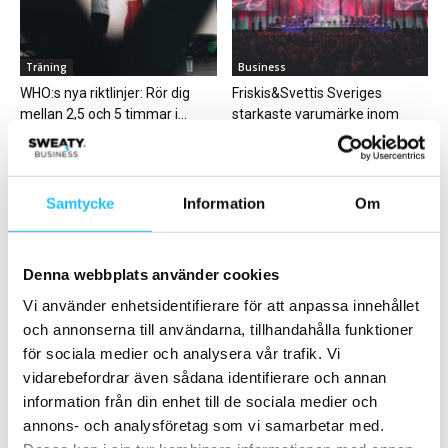
Träning
Business
WHO:s nya riktlinjer: Rör dig
Friskis&Svettis Sveriges
mellan 2,5 och 5 timmar i...
starkaste varumärke inom
kategorin hälsa och fitness
Samtycke
Information
Om
Denna webbplats använder cookies
Hälsa
Business
Vi använder enhetsidentifierare för att anpassa innehållet
Fetma föreslås få ny definition
Zoezi erbjuder Klarna som
och annonserna till användarna, tillhandahålla funktioner
alternativ till Autogiro
för sociala medier och analysera vår trafik. Vi
vidarebefordrar även sådana identifierare och annan
information från din enhet till de sociala medier och
annons- och analysföretag som vi samarbetar med.