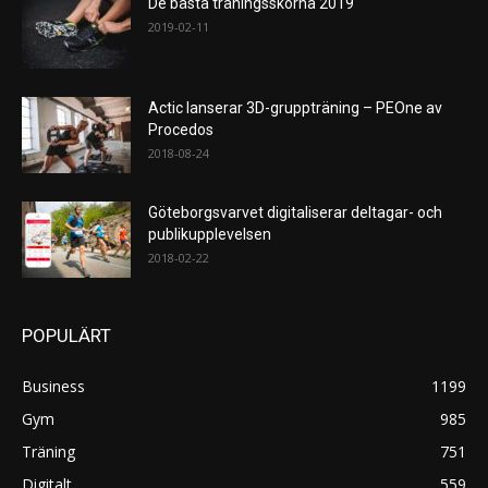
De bästa träningsskorna 2019
2019-02-11
Actic lanserar 3D-gruppträning – PEOne av
Procedos
2018-08-24
Göteborgsvarvet digitaliserar deltagar- och
publikupplevelsen
2018-02-22
POPULÄRT
Business
1199
Gym
985
Träning
751
Digitalt
559