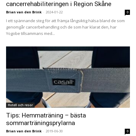
cancerrehabiliteringen i Region Skåne
Brian van den Brink
-
2024-01-22
0
I ett spännande steg för att främja långsiktig hälsa bland de som
genomgår cancerbehandling och de som har klarat den, har
Yogobe tillsammans med...
Hotell och resor
Tips: Hemmaträning – bästa
sommarträningsprylarna
Brian van den Brink
-
2019-06-30
0