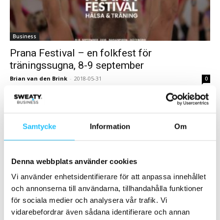
Business
Prana Festival – en folkfest för
träningssugna, 8-9 september
Brian van den Brink
-
2018-05-31
0
Den 8-9 september förvandlas Bananpiren i Göteborg under Prana
Festival till ett inspirerande festivalområde för hälsa och träning.
Med fler än 100 gruppträningsklasser och...
Samtycke
Information
Om
Samarbete
Denna webbplats använder cookies
- Annons -
Vi använder enhetsidentifierare för att anpassa innehållet
och annonserna till användarna, tillhandahålla funktioner
MEST POPULÄRA
för sociala medier och analysera vår trafik. Vi
vidarebefordrar även sådana identifierare och annan
Member 24 stärker greppet i Västerås –