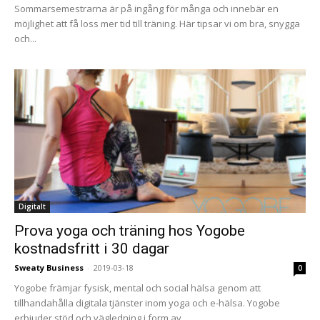
Sommarsemestrarna är på ingång för många och innebär en
möjlighet att få loss mer tid till träning. Här tipsar vi om bra, snygga
och...
Digitalt
Prova yoga och träning hos Yogobe
kostnadsfritt i 30 dagar
Sweaty Business
-
2019-03-18
0
Yogobe främjar fysisk, mental och social hälsa genom att
tillhandahålla digitala tjänster inom yoga och e-hälsa. Yogobe
erbjuder stöd och vägledning i form av...