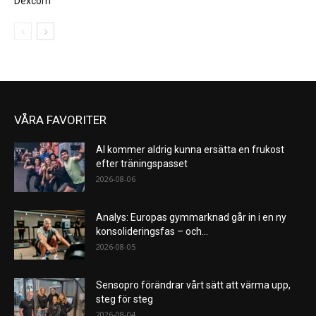
Dexcom
VÅRA FAVORITER
AI kommer aldrig kunna ersätta en frukost
efter träningspasset
2026-08-06
Analys: Europas gymmarknad går in i en ny
konsolideringsfas – och...
2026-08-05
Sensopro förändrar vårt sätt att värma upp,
steg för steg
2026-08-04