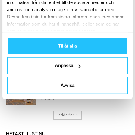
information från din enhet till de sociala medier och
öppnar två nya gym
annons- och analysföretag som vi samarbetar med.
2022-11-29
Dessa kan i sin tur kombinera informationen med annan
information som du har tillhandahållit eller som de har
Concept köper in sig i NovaSecur
samlat in när du har använt deras tjänster.
2022-03-30
Tillåt alla
iBuildGreen – hållbara golvlösningar som tar
gymupplevelsen till nästa nivå
Anpassa
2025-02-13
Avvisa
Dior x Technogym limited edition lanseras i
Sverige
2022-05-21
Ladda fler
HETAST JUST NU