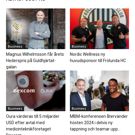
Business
Business
Magnus Wilhelmsson får årets
Nordic Wellness ny
Hederspris på Guldhjärtat-
huvudsponsor till Frölunda HC
galan
Business
Business
Oura värderas till 5 miljarder
MBM-konferensen återvänder
USD efter avtal med
hösten 2024 i delvis ny
medicinteknikföretaget
tappning och teamar upp...