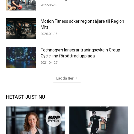
2022-05-18
Motion Fitness söker regionsäljare till Region
Mitt
2026-01-13
Technogym lanserar träningscykeln Group
Cycle i ny förbättrad upplaga
2021-04-27
Ladda fler
HETAST JUST NU