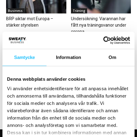
Business
Träning
BRP siktar mot Europa –
Undersökning: Varannan har
stärker styrelsen
fått nya träningsvanor under
corona
Samtycke
Information
Om
Denna webbplats använder cookies
Management
Business
Bygg en organisation som
Hur kan ett logistikcenter på 10
Vi använder enhetsidentifierare för att anpassa innehållet
levererar framgång
000 kvm se ut? Få...
och annonserna till användarna, tillhandahålla funktioner
för sociala medier och analysera vår trafik. Vi
vidarebefordrar även sådana identifierare och annan
information från din enhet till de sociala medier och
annons- och analysföretag som vi samarbetar med.
Dessa kan i sin tur kombinera informationen med annan