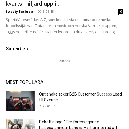
kvarts miljard upp i...
Sweaty Business
-
2018-08-18
0
Sportklädesmärket A-Z, som kom till via ett samarbete mellan
fotbollsstjärnan Zlatan Ibrahimovic och norska Varner-gruppen,
läggs ned efter två år. Märket lyckade aldrig övertyga tillräckligt...
Samarbete
- Annons -
MEST POPULÄRA
Optishake söker B2B Customer Success Lead
till Sverige
2026-01-30
Debattinlägg: ”Fler förebyggande
hälsosatsningar behövs – vi har inte råd att...