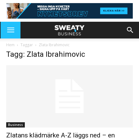
Hem
Taggar
Zlata Ibrahimovic
Tagg: Zlata Ibrahimovic
Business
Zlatans klädmärke A-Z läggs ned – en