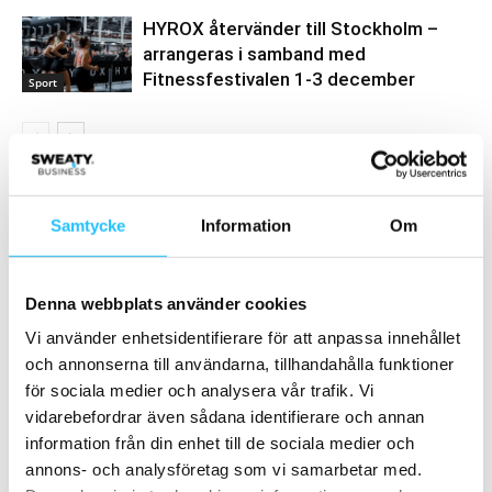
HYROX återvänder till Stockholm –
arrangeras i samband med
Fitnessfestivalen 1-3 december
Sport
Samarbete
Samtycke
Information
Om
- Annons -
Denna webbplats använder cookies
MEST POPULÄRA
Vi använder enhetsidentifierare för att anpassa innehållet
och annonserna till användarna, tillhandahålla funktioner
NOCCO mest omtalade energidrycken på
för sociala medier och analysera vår trafik. Vi
Youtube och i poddar
vidarebefordrar även sådana identifierare och annan
2018-01-17
information från din enhet till de sociala medier och
annons- och analysföretag som vi samarbetar med.
Debattinlägg: ”Är du också trött på