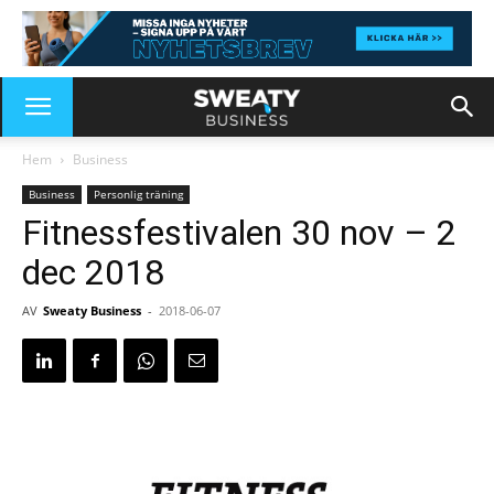
Hem
Business
Business
Personlig träning
Fitnessfestivalen 30 nov – 2
dec 2018
AV
Sweaty Business
-
2018-06-07