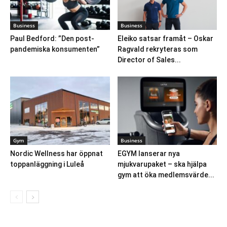
Business
Business
Paul Bedford: ”Den post-
Eleiko satsar framåt – Oskar
pandemiska konsumenten”
Ragvald rekryteras som
Director of Sales...
Gym
Business
Nordic Wellness har öppnat
EGYM lanserar nya
toppanläggning i Luleå
mjukvarupaket – ska hjälpa
gym att öka medlemsvärde...