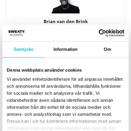
Brian van den Brink
Samtycke
Information
Om
Relaterade artiklar
Mer av samma författare
Denna webbplats använder cookies
Hyrox växer vidare – siktar på två
Vi använder enhetsidentifierare för att anpassa innehållet
miljoner deltagare och förändrar
och annonserna till användarna, tillhandahålla funktioner
gymmarknaden
Business
för sociala medier och analysera vår trafik. Vi
vidarebefordrar även sådana identifierare och annan
Friskis&Svettis öppnar nytt gym i
information från din enhet till de sociala medier och
Vällingby
annons- och analysföretag som vi samarbetar med.
Business
Dessa kan i sin tur kombinera informationen med annan
information som du har tillhandahållit eller som de har
Friskis Göteborg söker