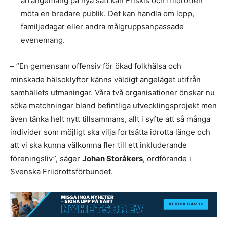
arrangemang på nya sätt kan Friskis och friidrotten
möta en bredare publik. Det kan handla om lopp,
familjedagar eller andra målgruppsanpassade
evenemang.
– ”En gemensam offensiv för ökad folkhälsa och
minskade hälsoklyftor känns väldigt angeläget utifrån
samhällets utmaningar. Våra två organisationer önskar nu
söka matchningar bland befintliga utvecklingsprojekt men
även tänka helt nytt tillsammans, allt i syfte att så många
individer som möjligt ska vilja fortsätta idrotta länge och
att vi ska kunna välkomna fler till ett inkluderande
föreningsliv”, säger
Johan Storåkers
, ordförande i
Svenska Friidrottsförbundet.