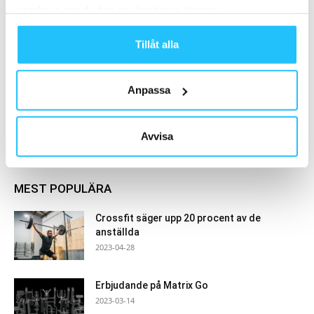
samlat in när du har använt deras tjänster.
anläggningschef
Business
Tillåt alla
Anpassa
Samarbete
Avvisa
- Annons -
MEST POPULÄRA
Crossfit säger upp 20 procent av de
anställda
2023-04-28
Erbjudande på Matrix Go
2023-03-14