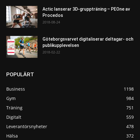
Actic lanserar 3D-gruppträning – PEOne av
Procedos
2018-08-24
Göteborgsvarvet digitaliserar deltagar- och
publikupplevelsen
2018-02-22
POPULÄRT
Business
1198
Gym
984
Träning
751
Digitalt
559
Leverantörsnyheter
478
Hälsa
372