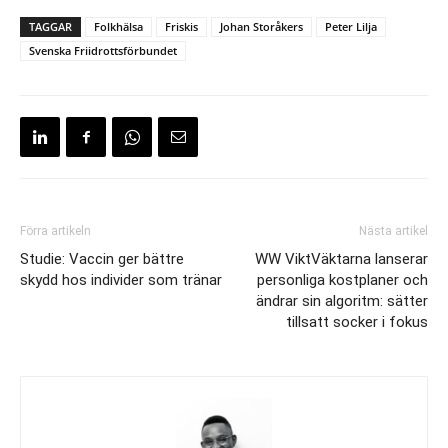
TAGGAR
Folkhälsa
Friskis
Johan Storåkers
Peter Lilja
Svenska Friidrottsförbundet
Förra artikeln
Nästa artikel
Studie: Vaccin ger bättre
WW ViktVäktarna lanserar
skydd hos individer som tränar
personliga kostplaner och
ändrar sin algoritm: sätter
tillsatt socker i fokus