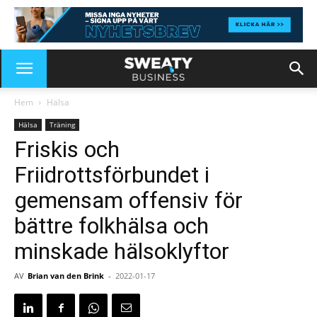
Hem
Hälsa
Hälsa
Träning
Friskis och
Friidrottsförbundet i
gemensam offensiv för
bättre folkhälsa och
minskade hälsoklyftor
AV
Brian van den Brink
-
2022-01-17