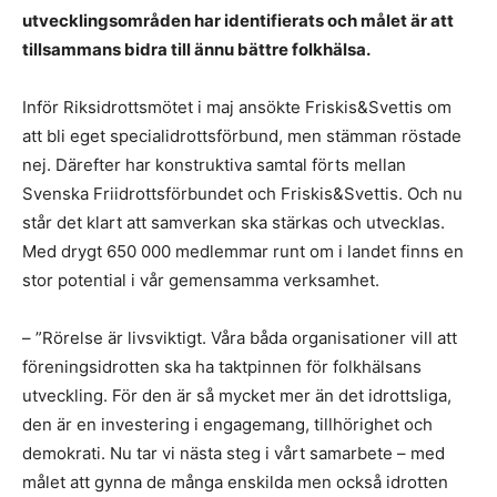
utvecklingsområden har identifierats och målet är att
tillsammans bidra till ännu bättre folkhälsa.
Inför Riksidrottsmötet i maj ansökte Friskis&Svettis om
att bli eget specialidrottsförbund, men stämman röstade
nej. Därefter har konstruktiva samtal förts mellan
Svenska Friidrottsförbundet och Friskis&Svettis. Och nu
står det klart att samverkan ska stärkas och utvecklas.
Med drygt 650 000 medlemmar runt om i landet finns en
stor potential i vår gemensamma verksamhet.
– ”Rörelse är livsviktigt. Våra båda organisationer vill att
föreningsidrotten ska ha taktpinnen för folkhälsans
utveckling. För den är så mycket mer än det idrottsliga,
den är en investering i engagemang, tillhörighet och
demokrati. Nu tar vi nästa steg i vårt samarbete – med
målet att gynna de många enskilda men också idrotten