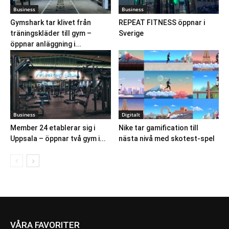
Business
Business
Gymshark tar klivet från
REPEAT FITNESS öppnar i
träningskläder till gym –
Sverige
öppnar anläggning i...
Business
Digitalt
Member 24 etablerar sig i
Nike tar gamification till
Uppsala – öppnar två gym i...
nästa nivå med skotest-spel
VÅRA FAVORITER