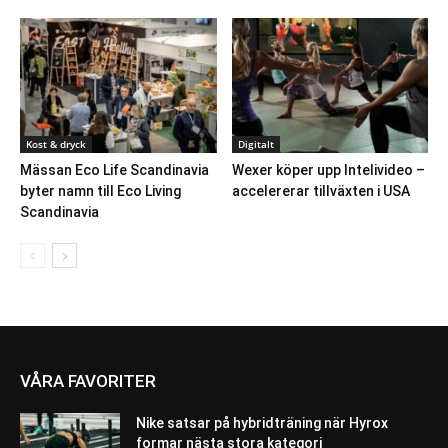
Kost & dryck
Digitalt
Mässan Eco Life Scandinavia
Wexer köper upp Intelivideo –
byter namn till Eco Living
accelererar tillväxten i USA
Scandinavia
VÅRA FAVORITER
Nike satsar på hybridträning när Hyrox
formar nästa stora kategori