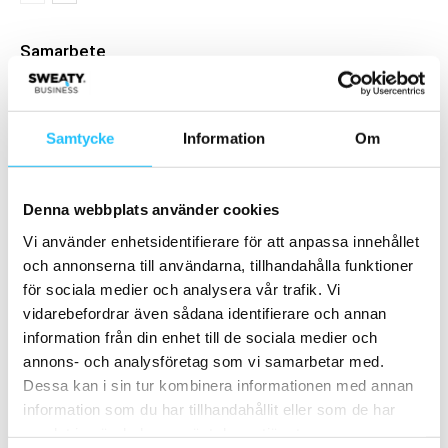
Samarbete
- Annons -
Samtycke
Information
Om
MEST POPULÄRA
Denna webbplats använder cookies
Biljettsläpp för LES MILLS LIVE 2025 –
träningsfesten är tillbaka!
Vi använder enhetsidentifierare för att anpassa innehållet
2025-05-12
och annonserna till användarna, tillhandahålla funktioner
för sociala medier och analysera vår trafik. Vi
STC fortsätter satsningen i Uppland –
vidarebefordrar även sådana identifierare och annan
öppnar premiumklubb i Tierp
information från din enhet till de sociala medier och
2021-06-10
annons- och analysföretag som vi samarbetar med.
Dessa kan i sin tur kombinera informationen med annan
Chefssnack
information som du har tillhandahållit eller som de har
2018-08-24
samlat in när du har använt deras tjänster.