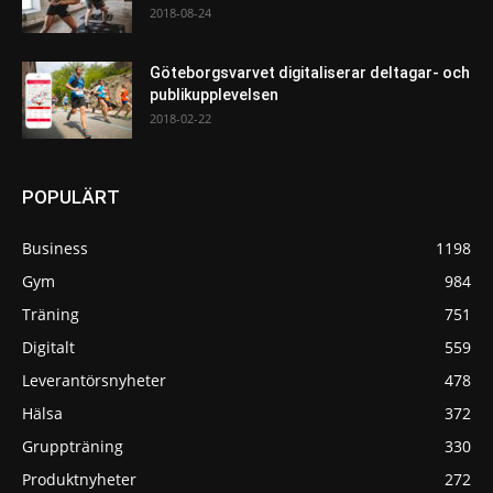
2018-08-24
Göteborgsvarvet digitaliserar deltagar- och
publikupplevelsen
2018-02-22
POPULÄRT
Business
1198
Gym
984
Träning
751
Digitalt
559
Leverantörsnyheter
478
Hälsa
372
Gruppträning
330
Produktnyheter
272