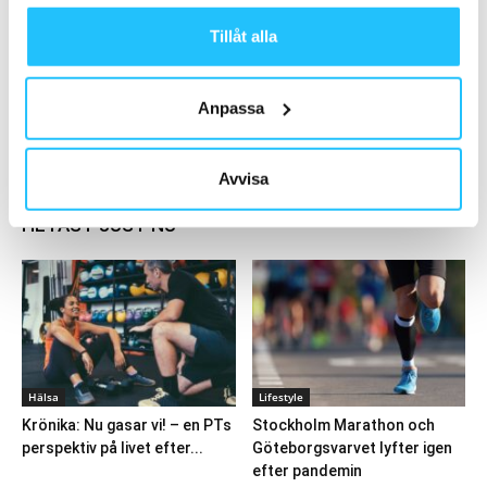
Tillåt alla
SATS öppnar två nya gym i Stockholm – vid
Karlaplan och...
2022-02-22
Anpassa
Ladda fler
Avvisa
HETAST JUST NU
Hälsa
Lifestyle
Krönika: Nu gasar vi! – en PTs
Stockholm Marathon och
perspektiv på livet efter...
Göteborgsvarvet lyfter igen
efter pandemin