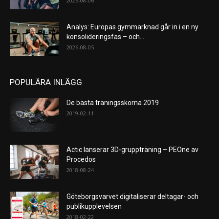
2026-08-06
Analys: Europas gymmarknad går in i en ny
konsolideringsfas – och...
2026-08-05
POPULÄRA INLÄGG
De bästa träningsskorna 2019
2019-02-11
Actic lanserar 3D-gruppträning – PEOne av
Procedos
2018-08-24
Göteborgsvarvet digitaliserar deltagar- och
publikupplevelsen
2018-02-22