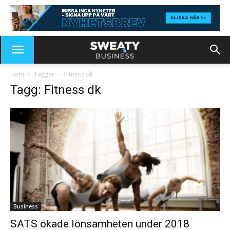
Hem
Taggar
Fitness dk
Tagg: Fitness dk
Business
SATS ökade lönsamheten under 2018