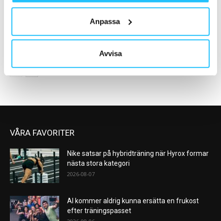
Anpassa
Business
Kost & dryck
Sofi Andersson tar över vd-
Celsius lanserar BCAA-dryck
rollen på Umeå Sport & Motion
Avvisa
VÅRA FAVORITER
Nike satsar på hybridträning när Hyrox formar
nästa stora kategori
2026-08-07
AI kommer aldrig kunna ersätta en frukost
efter träningspasset