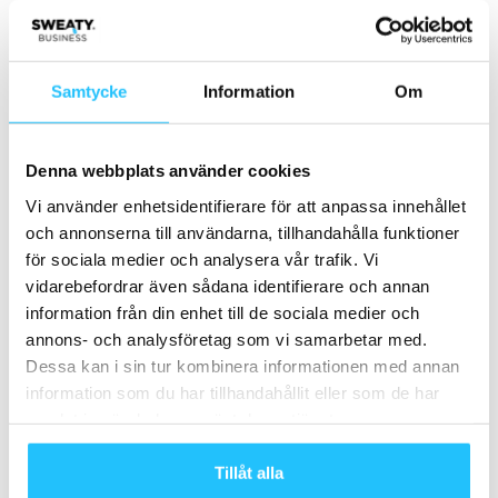
2022-07-08
Ladda fler
Samtycke
Information
Om
HETAST JUST NU
Denna webbplats använder cookies
Vi använder enhetsidentifierare för att anpassa innehållet
och annonserna till användarna, tillhandahålla funktioner
för sociala medier och analysera vår trafik. Vi
vidarebefordrar även sådana identifierare och annan
information från din enhet till de sociala medier och
Träning
Business
annons- och analysföretag som vi samarbetar med.
Tjurruset växer – två nya orter
Actic Group delårsrapport Q3-
Dessa kan i sin tur kombinera informationen med annan
tillkommer
2020
information som du har tillhandahållit eller som de har
samlat in när du har använt deras tjänster.
Tillåt alla