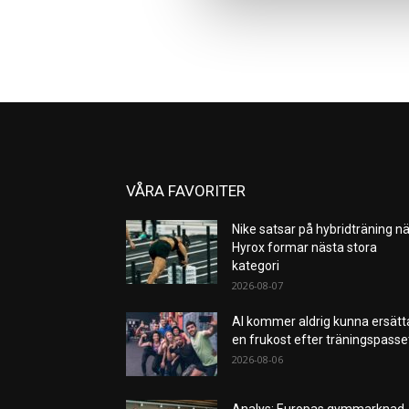
VÅRA FAVORITER
Nike satsar på hybridträning nä
Hyrox formar nästa stora
kategori
2026-08-07
AI kommer aldrig kunna ersätt
en frukost efter träningspass
2026-08-06