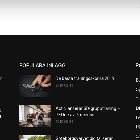
POPULÄRA INLÄGG
P
r
De bästa träningsskorna 2019
B
2019-02-11
G
Tr
Di
Actic lanserar 3D-gruppträning –
a
PEOne av Procedos
et
L
2018-08-24
H
Gr
Göteborgsvarvet digitaliserar