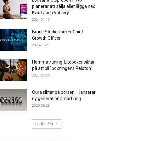
Lönsamhetsprobem: Kvix
planerar att sälja eller lägga ned
Kvix.tv och Vahlery
2024-01-10
Bruce Studios söker Chief
Growth Officer
2025-10-29
Hemmaträning: Liteboxer siktar
på att bli ”boxningens Peloton”
2020-07-24
Oura siktar på börsen – lanserar
ny generation smart ring
2026-05-29
Ladda fler