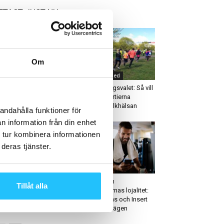
ETAST JUST NU
Om
räning
Uncategorized
urruset växer – två nya
Inför riksdagsvalet: Så vill
ter tillkommer
riksdagspartierna
förbättra folkhälsan
andahålla funktioner för
n information från din enhet
 tur kombinera informationen
deras tjänster.
usiness
Digitalt
dley utökar i
Kampen om
Tillåt alla
rrköping och Malmö
medlemmarnas lojalitet:
BRP Systems och Insert
Coin leder vägen