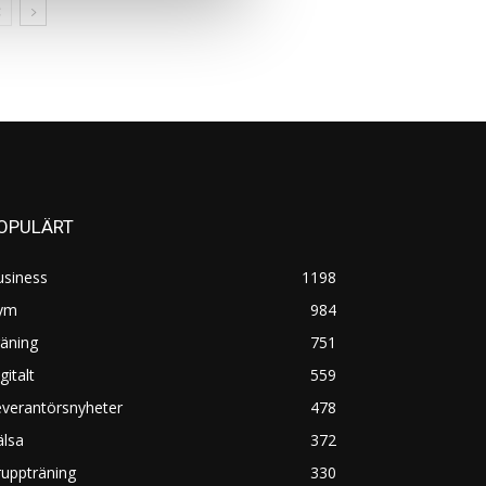
OPULÄRT
usiness
1198
ym
984
äning
751
gitalt
559
everantörsnyheter
478
älsa
372
uppträning
330